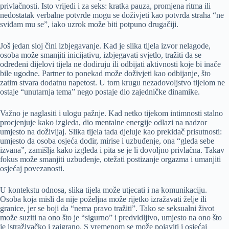
privlačnosti. Isto vrijedi i za seks: kratka pauza, promjena ritma ili
nedostatak verbalne potvrde mogu se doživjeti kao potvrda straha “ne
sviđam mu se”, iako uzrok može biti potpuno drugačiji.
Još jedan sloj čini izbjegavanje. Kad je slika tijela izvor nelagode,
osoba može smanjiti inicijativu, izbjegavati svjetlo, tražiti da se
određeni dijelovi tijela ne dodiruju ili odbijati aktivnosti koje bi inače
bile ugodne. Partner to ponekad može doživjeti kao odbijanje, što
zatim stvara dodatnu napetost. U tom krugu nezadovoljstvo tijelom ne
ostaje “unutarnja tema” nego postaje dio zajedničke dinamike.
Važno je naglasiti i ulogu pažnje. Kad netko tijekom intimnosti stalno
procjenjuje kako izgleda, dio mentalne energije odlazi na nadzor
umjesto na doživljaj. Slika tijela tada djeluje kao prekidač prisutnosti:
umjesto da osoba osjeća dodir, mirise i uzbuđenje, ona “gleda sebe
izvana”, zamišlja kako izgleda i pita se je li dovoljno privlačna. Takav
fokus može smanjiti uzbuđenje, otežati postizanje orgazma i umanjiti
osjećaj povezanosti.
U kontekstu odnosa, slika tijela može utjecati i na komunikaciju.
Osoba koja misli da nije poželjna može rijetko izražavati želje ili
granice, jer se boji da “nema pravo tražiti”. Tako se seksualni život
može suziti na ono što je “sigurno” i predvidljivo, umjesto na ono što
je istraživačko i zaigrano. S vremenom se može pojaviti i osjećaj