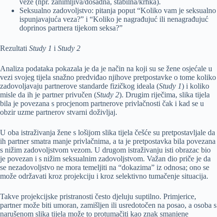
veze (npr. zanimljiva/dosadna, stabilna/krhka).
Seksualno zadovoljstvo: pitanja poput “Koliko vam je seksualno
ispunjavajuća veza?” i “Koliko je nagrađujuć ili nenagrađujuć
doprinos partnera tijekom seksa?”
Rezultati
Study 1
i
Study 2
Analiza podataka pokazala je da je način na koji su se žene osjećale u
vezi svojeg tijela snažno predviđao njihove pretpostavke o tome koliko
zadovoljavaju partnerove standarde fizičkog ideala (
Study 1
) i koliko
misle da ih je partner privučen (
Study 2
). Drugim riječima, slika tijela
bila je povezana s procjenom partnerove privlačnosti čak i kad se u
obzir uzme partnerov stvarni doživljaj.
U oba istraživanja žene s lošijom slika tijela češće su pretpostavljale da
ih partner smatra manje privlačnima, a ta je pretpostavka bila povezana
s nižim zadovoljstvom vezom. U drugom istraživanju isti obrazac bio
je povezan i s nižim seksualnim zadovoljstvom. Važan dio priče je da
se nezadovoljstvo ne mora temeljiti na “dokazima” iz odnosa; ono se
može održavati kroz projekciju i kroz selektivno tumačenje situacija.
Takve projekcijske pristranosti često djeluju suptilno. Primjerice,
partner može biti umoran, zamišljen ili usredotočen na posao, a osoba s
narušenom slika tijela može to protumačiti kao znak smanjene