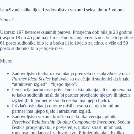
Istraživanje slike tijela i zadovoljstva vezom i seksualnim životom
Study 1
Uzorak: 197 heteroseksualnih parova. Prosječna dob bila je 23 godine
(raspon 18 do 45 godina). Prosječno trajanje veze iznosilo je tri godine.
61 posto sudionika bilo je u braku ili je živjelo zajedno, a više od 50
posto sudionika bilo je bijele rase.
Mjere:
Zadovoljstvo tijelom: dva pitanja preuzeta iz skala
Short-Form
Partner Ideal Scales
ispitivala su osjećaju li sudionici da imaju
“atraktivan izgled” i “lijepo tijelo”.
Percepcija partnerove privlačnosti: ista pitanja, ali usmjerena na
to kako sudionik misli da bi partner procijenio njegov ili njezin
izgled (bi li partner rekao da osoba ima lijepo tijelo).
Privlačnost: pitanja o tome misli li osoba da njezin intimni
partner ima lijepo tijelo i atraktivan izgled.
Zadovoljstvo vezom: korištena je kratka verzija upitnika
Perceived Relationship Quality Components Inventory
. Sedam
čestica procjenjivalo je povjerenje, ljubav, strast, intimnost,
romansu, predanost i zadovoljstvo. Primjer pitanja: “Koliko