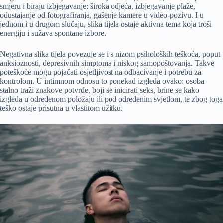
smjeru i biraju izbjegavanje: široka odjeća, izbjegavanje plaže,
odustajanje od fotografiranja, gašenje kamere u video-pozivu. I u
jednom i u drugom slučaju, slika tijela ostaje aktivna tema koja troši
energiju i sužava spontane izbore.
Negativna slika tijela povezuje se i s nizom psiholoških teškoća, poput
anksioznosti, depresivnih simptoma i niskog samopoštovanja. Takve
poteškoće mogu pojačati osjetljivost na odbacivanje i potrebu za
kontrolom. U intimnom odnosu to ponekad izgleda ovako: osoba
stalno traži znakove potvrde, boji se inicirati seks, brine se kako
izgleda u određenom položaju ili pod određenim svjetlom, te zbog toga
teško ostaje prisutna u vlastitom užitku.