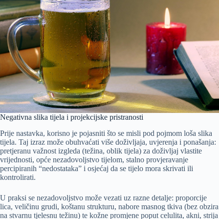
Negativna slika tijela i projekcijske pristranosti
Prije nastavka, korisno je pojasniti što se misli pod pojmom loša slika
tijela. Taj izraz može obuhvaćati više doživljaja, uvjerenja i ponašanja:
pretjeranu važnost izgleda (težina, oblik tijela) za doživljaj vlastite
vrijednosti, opće nezadovoljstvo tijelom, stalno provjeravanje
percipiranih “nedostataka” i osjećaj da se tijelo mora skrivati ili
kontrolirati.
U praksi se nezadovoljstvo može vezati uz razne detalje: proporcije
lica, veličinu grudi, koštanu strukturu, nabore masnog tkiva (bez obzira
na stvarnu tjelesnu težinu) te kožne promjene poput celulita, akni, strija