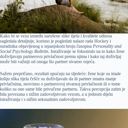
Kako bi se veza između narušene slike tijela i kvalitete odnosa
sagledala detaljnije, korisno je pogledati nalaze rada Hockey i
suradnika objavljenog u srpanjskom broju časopisa
Personality and
Social Psychology Bulletin
. Istraživanje se fokusiralo na to kako žene
doživljavaju partnerovu privlačnost prema njima i kako taj doživljaj
može biti važniji od onoga što partner stvarno osjeća.
Sažeto prepričano, rezultati upućuju na sljedeće: žene koje su imale
lošiju slika tijela češće su doživljavale da ih partner smatra manje
privlačnima, neovisno o partnerovoj stvarnoj privlačnosti ili o tome
koliko su one same bile privučene partneru. Takva percepcija zatim je
bila povezana s nižim zadovoljstvom vezom, a u jednom dijelu
istraživanja i s nižim seksualnim zadovoljstvom.