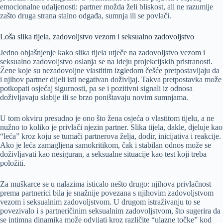
emocionalne udaljenosti: partner možda želi bliskost, ali ne razumije
zašto druga strana stalno odgađa, sumnja ili se povlači.
Loša slika tijela, zadovoljstvo vezom i seksualno zadovoljstvo
Jedno objašnjenje kako slika tijela utječe na zadovoljstvo vezom i
seksualno zadovoljstvo oslanja se na ideju projekcijskih pristranosti.
Žene koje su nezadovoljne vlastitim izgledom češće pretpostavljaju da
i njihov partner dijeli isti negativan doživljaj. Takva pretpostavka može
potkopati osjećaj sigurnosti, pa se i pozitivni signali iz odnosa
doživljavaju slabije ili se brzo poništavaju novim sumnjama.
U tom okviru presudno je ono što žena osjeća o vlastitom tijelu, a ne
nužno to koliko je privlači njezin partner. Slika tijela, dakle, djeluje kao
“leća” kroz koju se tumači partnerova želja, dodir, inicijativa i reakcije.
Ako je leća zamagljena samokritikom, čak i stabilan odnos može se
doživljavati kao nesiguran, a seksualne situacije kao test koji treba
položiti.
Za muškarce se u nalazima isticalo nešto drugo: njihova privlačnost
prema partnerici bila je snažnije povezana s njihovim zadovoljstvom
vezom i seksualnim zadovoljstvom. U drugom istraživanju to se
povezivalo i s partneričinim seksualnim zadovoljstvom, što sugerira da
se intimna dinamika može odvijati kroz različite “ulazne točke” kod