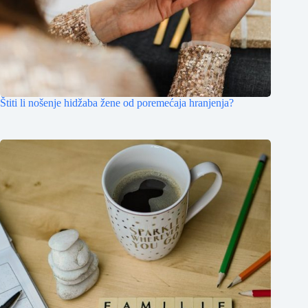
Štiti li nošenje hidžaba žene od poremećaja hranjenja?