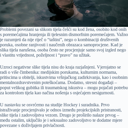
Problemi povezani sa slikom tijela češći su kod žena, osobito kod onih
s poremećajima hranjenja ili tjelesnim dismorfnim poremećajem. Važno
je razumjeti da nije riječ o “taštini”, nego o kombinaciji društvenih
poruka, osobne ranjivosti i naučenih obrazaca samoprocjene. Kad je
slika tijela narušena, osoba često ne procjenjuje samo svoj izgled nego
i vlastitu vrijednost, poželjnost i “pravo” na užitak.
Uzroci negativne slike tijela nisu do kraja razjašnjeni. Vjerojatno se
radi o više čimbenika: medijskim porukama, kulturnim normama,
pritiscima u obitelji, iskustvima vršnjačkog zadirkivanja, kao i osobnim
mentalnozdravstvenim poteškoćama. Dodatno, stresni događaji –
poput velikog gubitka ili traumatskog iskustva – mogu pojačati potrebu
za kontrolom tijela kao načina nošenja s osjećajem nesigurnosti.
U nastavku se osvrćemo na studije Hockey i suradnika. Prvo
istraživanje procjenjivalo je odnos između projekcijskih pristranosti,
slike tijela i zadovoljstva vezom. Drugo je proširilo nalaze prvog –
među ostalim, uključilo je i seksualno zadovoljstvo te dodatne mjere
povezane s doživljajem privlačnosti.