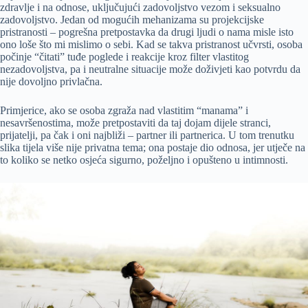
zdravlje i na odnose, uključujući zadovoljstvo vezom i seksualno
zadovoljstvo. Jedan od mogućih mehanizama su projekcijske
pristranosti – pogrešna pretpostavka da drugi ljudi o nama misle isto
ono loše što mi mislimo o sebi. Kad se takva pristranost učvrsti, osoba
počinje “čitati” tuđe poglede i reakcije kroz filter vlastitog
nezadovoljstva, pa i neutralne situacije može doživjeti kao potvrdu da
nije dovoljno privlačna.
Primjerice, ako se osoba zgraža nad vlastitim “manama” i
nesavršenostima, može pretpostaviti da taj dojam dijele stranci,
prijatelji, pa čak i oni najbliži – partner ili partnerica. U tom trenutku
slika tijela više nije privatna tema; ona postaje dio odnosa, jer utječe na
to koliko se netko osjeća sigurno, poželjno i opušteno u intimnosti.