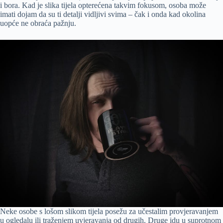
i bora. Kad je slika tijela opterećena takvim fokusom, osoba može
imati dojam da su ti detalji vidljivi svima – čak i onda kad okolina
uopće ne obraća pažnju.
Neke osobe s lošom slikom tijela posežu za učestalim provjeravanjem
u ogledalu ili traženjem uvjeravanja od drugih. Druge idu u suprotnom