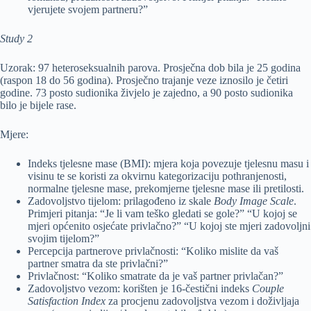
vjerujete svojem partneru?”
Study 2
Uzorak: 97 heteroseksualnih parova. Prosječna dob bila je 25 godina
(raspon 18 do 56 godina). Prosječno trajanje veze iznosilo je četiri
godine. 73 posto sudionika živjelo je zajedno, a 90 posto sudionika
bilo je bijele rase.
Mjere:
Indeks tjelesne mase (BMI): mjera koja povezuje tjelesnu masu i
visinu te se koristi za okvirnu kategorizaciju pothranjenosti,
normalne tjelesne mase, prekomjerne tjelesne mase ili pretilosti.
Zadovoljstvo tijelom: prilagođeno iz skale
Body Image Scale
.
Primjeri pitanja: “Je li vam teško gledati se gole?” “U kojoj se
mjeri općenito osjećate privlačno?” “U kojoj ste mjeri zadovoljni
svojim tijelom?”
Percepcija partnerove privlačnosti: “Koliko mislite da vaš
partner smatra da ste privlačni?”
Privlačnost: “Koliko smatrate da je vaš partner privlačan?”
Zadovoljstvo vezom: korišten je 16-čestični indeks
Couple
Satisfaction Index
za procjenu zadovoljstva vezom i doživljaja