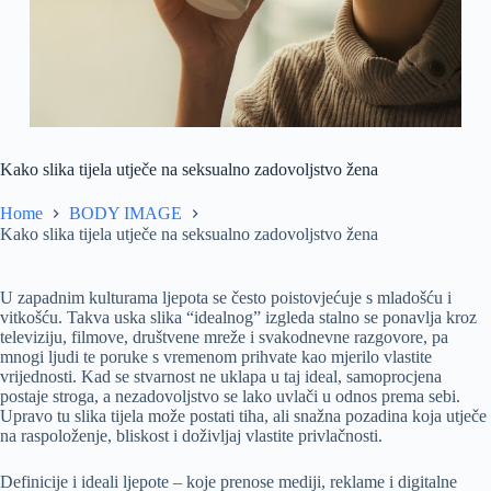
Kako slika tijela utječe na seksualno zadovoljstvo žena
Home
BODY IMAGE
Kako slika tijela utječe na seksualno zadovoljstvo žena
U zapadnim kulturama ljepota se često poistovjećuje s mladošću i
vitkošću. Takva uska slika “idealnog” izgleda stalno se ponavlja kroz
televiziju, filmove, društvene mreže i svakodnevne razgovore, pa
mnogi ljudi te poruke s vremenom prihvate kao mjerilo vlastite
vrijednosti. Kad se stvarnost ne uklapa u taj ideal, samoprocjena
postaje stroga, a nezadovoljstvo se lako uvlači u odnos prema sebi.
Upravo tu slika tijela može postati tiha, ali snažna pozadina koja utječe
na raspoloženje, bliskost i doživljaj vlastite privlačnosti.
Definicije i ideali ljepote – koje prenose mediji, reklame i digitalne