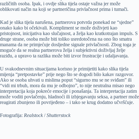
različitih osoba. Ipak, i ovdje slika tijela ostaje važna jer može
oblikovati način na koji se partneričina privlačnost prima i tumači.
Kad je slika tijela narušena, partnerova potvrda ponekad ne “sjedne”
onako kako bi očekivali. Kompliment se može doživjeti kao
pristojnost, inicijativa kao slučajnost, a želja kao kratkotrajan impuls. S
druge strane, osoba može biti toliko usredotočena na ono što smatra
manama da ne primjećuje dosljedne signale privlačnosti. Zbog toga je
moguće da se realna partnerova želja i subjektivni doživljaj želje
raziđu, a upravo ta razlika može biti izvor frustracije i udaljavanja.
U svakodnevnim situacijama korisno je primijetiti kako slika tijela
mijenja “pretpostavke” prije nego što se dogodi bilo kakav razgovor.
Ako se osoba uhvati u mislima poput “sigurno mu se ne sviđam” ili
“vidi mi trbuh, mora da mu je odbojno”, to nije neutralna misao nego
interpretacija koja pokreće emocije i ponašanja. Ta interpretacija zatim
može voditi povlačenju, hladnoći ili izbjegavanju seksa, a partner može
reagirati zbunjeno ili povrijeđeno – i tako se krug dodatno učvršćuje.
Fotografija:
Realstock
/
Shutterstock