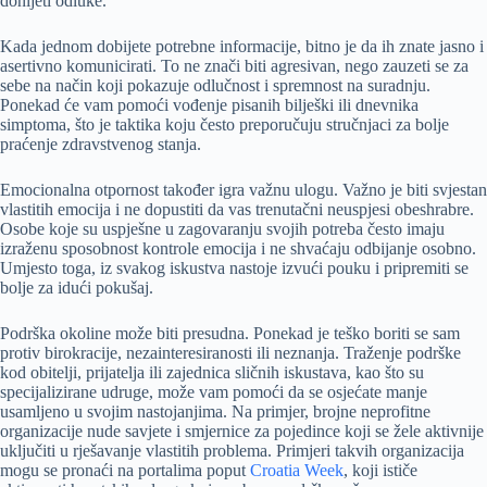
donijeti odluke.
Kada jednom dobijete potrebne informacije, bitno je da ih znate jasno i
asertivno komunicirati. To ne znači biti agresivan, nego zauzeti se za
sebe na način koji pokazuje odlučnost i spremnost na suradnju.
Ponekad će vam pomoći vođenje pisanih bilješki ili dnevnika
simptoma, što je taktika koju često preporučuju stručnjaci za bolje
praćenje zdravstvenog stanja.
Emocionalna otpornost također igra važnu ulogu. Važno je biti svjestan
vlastitih emocija i ne dopustiti da vas trenutačni neuspjesi obeshrabre.
Osobe koje su uspješne u zagovaranju svojih potreba često imaju
izraženu sposobnost kontrole emocija i ne shvaćaju odbijanje osobno.
Umjesto toga, iz svakog iskustva nastoje izvući pouku i pripremiti se
bolje za idući pokušaj.
Podrška okoline može biti presudna. Ponekad je teško boriti se sam
protiv birokracije, nezainteresiranosti ili neznanja. Traženje podrške
kod obitelji, prijatelja ili zajednica sličnih iskustava, kao što su
specijalizirane udruge, može vam pomoći da se osjećate manje
usamljeno u svojim nastojanjima. Na primjer, brojne neprofitne
organizacije nude savjete i smjernice za pojedince koji se žele aktivnije
uključiti u rješavanje vlastitih problema. Primjeri takvih organizacija
mogu se pronaći na portalima poput
Croatia Week
, koji ističe