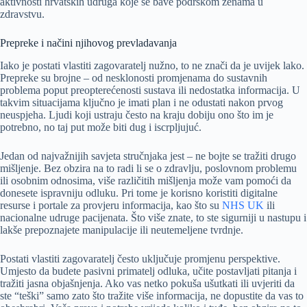
aktivnosti hrvatskih udruga koje se bave podrškom ženama u
zdravstvu.
Prepreke i načini njihovog prevladavanja
Iako je postati vlastiti zagovaratelj nužno, to ne znači da je uvijek lako.
Prepreke su brojne – od nesklonosti promjenama do sustavnih
problema poput preopterećenosti sustava ili nedostatka informacija. U
takvim situacijama ključno je imati plan i ne odustati nakon prvog
neuspjeha. Ljudi koji ustraju često na kraju dobiju ono što im je
potrebno, no taj put može biti dug i iscrpljujuć.
Jedan od najvažnijih savjeta stručnjaka jest – ne bojte se tražiti drugo
mišljenje. Bez obzira na to radi li se o zdravlju, poslovnom problemu
ili osobnim odnosima, više različitih mišljenja može vam pomoći da
donesete ispravniju odluku. Pri tome je korisno koristiti digitalne
resurse i portale za provjeru informacija, kao što su
NHS UK
ili
nacionalne udruge pacijenata. Što više znate, to ste sigurniji u nastupu i
lakše prepoznajete manipulacije ili neutemeljene tvrdnje.
Postati vlastiti zagovaratelj često uključuje promjenu perspektive.
Umjesto da budete pasivni primatelj odluka, učite postavljati pitanja i
tražiti jasna objašnjenja. Ako vas netko pokuša ušutkati ili uvjeriti da
ste “teški” samo zato što tražite više informacija, ne dopustite da vas to