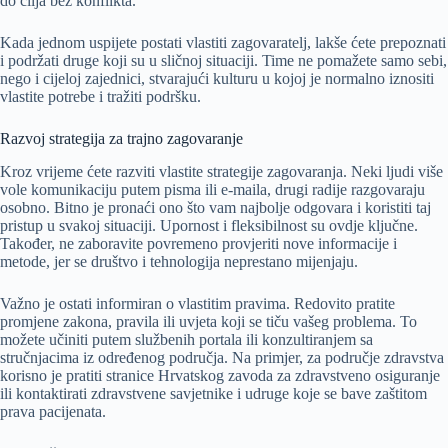
do cilja bez konflikta.
Kada jednom uspijete postati vlastiti zagovaratelj, lakše ćete prepoznati
i podržati druge koji su u sličnoj situaciji. Time ne pomažete samo sebi,
nego i cijeloj zajednici, stvarajući kulturu u kojoj je normalno iznositi
vlastite potrebe i tražiti podršku.
Razvoj strategija za trajno zagovaranje
Kroz vrijeme ćete razviti vlastite strategije zagovaranja. Neki ljudi više
vole komunikaciju putem pisma ili e-maila, drugi radije razgovaraju
osobno. Bitno je pronaći ono što vam najbolje odgovara i koristiti taj
pristup u svakoj situaciji. Upornost i fleksibilnost su ovdje ključne.
Također, ne zaboravite povremeno provjeriti nove informacije i
metode, jer se društvo i tehnologija neprestano mijenjaju.
Važno je ostati informiran o vlastitim pravima. Redovito pratite
promjene zakona, pravila ili uvjeta koji se tiču vašeg problema. To
možete učiniti putem službenih portala ili konzultiranjem sa
stručnjacima iz određenog područja. Na primjer, za područje zdravstva
korisno je pratiti stranice Hrvatskog zavoda za zdravstveno osiguranje
ili kontaktirati zdravstvene savjetnike i udruge koje se bave zaštitom
prava pacijenata.