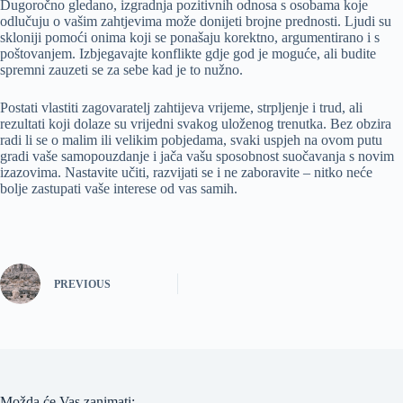
Dugoročno gledano, izgradnja pozitivnih odnosa s osobama koje
odlučuju o vašim zahtjevima može donijeti brojne prednosti. Ljudi su
skloniji pomoći onima koji se ponašaju korektno, argumentirano i s
poštovanjem. Izbjegavajte konflikte gdje god je moguće, ali budite
spremni zauzeti se za sebe kad je to nužno.
Postati vlastiti zagovaratelj zahtijeva vrijeme, strpljenje i trud, ali
rezultati koji dolaze su vrijedni svakog uloženog trenutka. Bez obzira
radi li se o malim ili velikim pobjedama, svaki uspjeh na ovom putu
gradi vaše samopouzdanje i jača vašu sposobnost suočavanja s novim
izazovima. Nastavite učiti, razvijati se i ne zaboravite – nitko neće
bolje zastupati vaše interese od vas samih.
PREVIOUS
Možda će Vas zanimati: