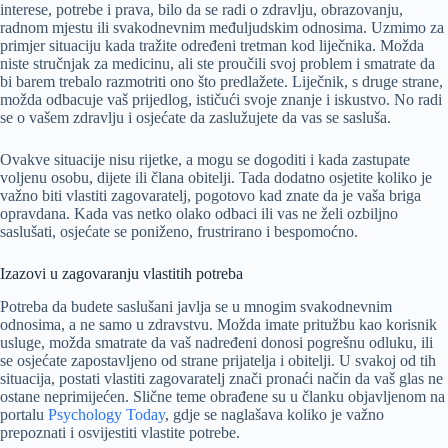
interese, potrebe i prava, bilo da se radi o zdravlju, obrazovanju,
radnom mjestu ili svakodnevnim međuljudskim odnosima. Uzmimo za
primjer situaciju kada tražite određeni tretman kod liječnika. Možda
niste stručnjak za medicinu, ali ste proučili svoj problem i smatrate da
bi barem trebalo razmotriti ono što predlažete. Liječnik, s druge strane,
možda odbacuje vaš prijedlog, ističući svoje znanje i iskustvo. No radi
se o vašem zdravlju i osjećate da zaslužujete da vas se sasluša.
Ovakve situacije nisu rijetke, a mogu se dogoditi i kada zastupate
voljenu osobu, dijete ili člana obitelji. Tada dodatno osjetite koliko je
važno biti vlastiti zagovaratelj, pogotovo kad znate da je vaša briga
opravdana. Kada vas netko olako odbaci ili vas ne želi ozbiljno
saslušati, osjećate se poniženo, frustrirano i bespomoćno.
Izazovi u zagovaranju vlastitih potreba
Potreba da budete saslušani javlja se u mnogim svakodnevnim
odnosima, a ne samo u zdravstvu. Možda imate pritužbu kao korisnik
usluge, možda smatrate da vaš nadređeni donosi pogrešnu odluku, ili
se osjećate zapostavljeno od strane prijatelja i obitelji. U svakoj od tih
situacija, postati vlastiti zagovaratelj znači pronaći način da vaš glas ne
ostane neprimijećen. Slične teme obrađene su u članku objavljenom na
portalu
Psychology Today
, gdje se naglašava koliko je važno
prepoznati i osvijestiti vlastite potrebe.