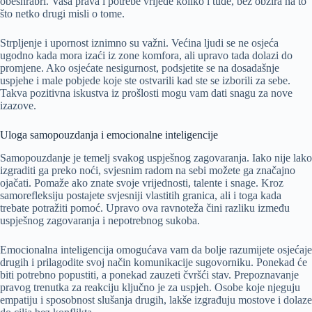
obeshrabri. Vaša prava i potrebe vrijede koliko i tuđe, bez obzira na to
što netko drugi misli o tome.
Strpljenje i upornost iznimno su važni. Većina ljudi se ne osjeća
ugodno kada mora izaći iz zone komfora, ali upravo tada dolazi do
promjene. Ako osjećate nesigurnost, podsjetite se na dosadašnje
uspjehe i male pobjede koje ste ostvarili kad ste se izborili za sebe.
Takva pozitivna iskustva iz prošlosti mogu vam dati snagu za nove
izazove.
Uloga samopouzdanja i emocionalne inteligencije
Samopouzdanje je temelj svakog uspješnog zagovaranja. Iako nije lako
izgraditi ga preko noći, svjesnim radom na sebi možete ga značajno
ojačati. Pomaže ako znate svoje vrijednosti, talente i snage. Kroz
samorefleksiju postajete svjesniji vlastitih granica, ali i toga kada
trebate potražiti pomoć. Upravo ova ravnoteža čini razliku između
uspješnog zagovaranja i nepotrebnog sukoba.
Emocionalna inteligencija omogućava vam da bolje razumijete osjećaje
drugih i prilagodite svoj način komunikacije sugovorniku. Ponekad će
biti potrebno popustiti, a ponekad zauzeti čvršći stav. Prepoznavanje
pravog trenutka za reakciju ključno je za uspjeh. Osobe koje njeguju
empatiju i sposobnost slušanja drugih, lakše izgrađuju mostove i dolaze