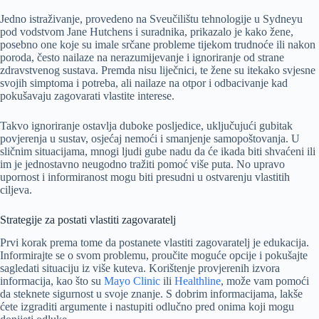
Jedno istraživanje, provedeno na Sveučilištu tehnologije u Sydneyu
pod vodstvom Jane Hutchens i suradnika, prikazalo je kako žene,
posebno one koje su imale srčane probleme tijekom trudnoće ili nakon
poroda, često nailaze na nerazumijevanje i ignoriranje od strane
zdravstvenog sustava. Premda nisu liječnici, te žene su itekako svjesne
svojih simptoma i potreba, ali nailaze na otpor i odbacivanje kad
pokušavaju zagovarati vlastite interese.
Takvo ignoriranje ostavlja duboke posljedice, uključujući gubitak
povjerenja u sustav, osjećaj nemoći i smanjenje samopoštovanja. U
sličnim situacijama, mnogi ljudi gube nadu da će ikada biti shvaćeni ili
im je jednostavno neugodno tražiti pomoć više puta. No upravo
upornost i informiranost mogu biti presudni u ostvarenju vlastitih
ciljeva.
Strategije za postati vlastiti zagovaratelj
Prvi korak prema tome da postanete vlastiti zagovaratelj je edukacija.
Informirajte se o svom problemu, proučite moguće opcije i pokušajte
sagledati situaciju iz više kuteva. Korištenje provjerenih izvora
informacija, kao što su
Mayo Clinic
ili
Healthline
, može vam pomoći
da steknete sigurnost u svoje znanje. S dobrim informacijama, lakše
ćete izgraditi argumente i nastupiti odlučno pred onima koji mogu