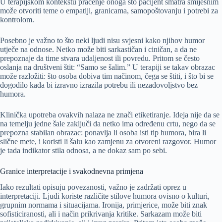
U terapijskom kontekstu praćenje onoga što pacijent smatra smiješnim
može otvoriti teme o empatiji, granicama, samopoštovanju i potrebi za
kontrolom.
Posebno je važno to što neki ljudi nisu svjesni kako njihov humor
utječe na odnose. Netko može biti sarkastičan i ciničan, a da ne
prepoznaje da time stvara udaljenost ili povredu. Pritom se često
oslanja na društveni štit: “Samo se šalim.” U terapiji se takav obrazac
može razložiti: što osoba dobiva tim načinom, čega se štiti, i što bi se
dogodilo kada bi izravno izrazila potrebu ili nezadovoljstvo bez
humora.
Klinička upotreba ovakvih nalaza ne znači etiketiranje. Ideja nije da se
na temelju jedne šale zaključi da netko ima određenu crtu, nego da se
prepozna stabilan obrazac: ponavlja li osoba isti tip humora, bira li
slične mete, i koristi li šalu kao zamjenu za otvoreni razgovor. Humor
je tada indikator stila odnosa, a ne dokaz sam po sebi.
Granice interpretacije i svakodnevna primjena
Iako rezultati opisuju povezanosti, važno je zadržati oprez u
interpretaciji. Ljudi koriste različite stilove humora ovisno o kulturi,
grupnim normama i situacijama. Ironija, primjerice, može biti znak
sofisticiranosti, ali i način prikrivanja kritike. Sarkazam može biti