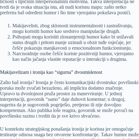
ličnosti s tipičnim interpersonalnim motivima. Takva interpretacija ne
tvrdi da je svaka situacija ista, ali nudi korisnu mapu: zašto netko
preferira baš određeni humor i što time vjerojatno pokušava postići.
Makijavelisti, zbog sklonosti instrumentalnosti i zastrašivanju,
mogu koristiti humor kao sredstvo manipulacije drugih.
Psihopati mogu koristiti zlonamjerniji humor kako bi snižavali
status drugih i pritom manje uzimali u obzir tuđe osjećaje, jer
češće pokazuju manjkavosti u emocionalnom funkcioniranju.
Narcisoidnije osobe češće koriste pozitivniji humor, vjerojatno
kao način jačanja vlastite reputacije u interakciji s drugima.
Makijavelizam i ironija kao “sigurna” dvosmislenost
Zašto baš ironija? Ironija je često komunikacijski dvostruka: površinski
poruka može zvučati bezazleno, ali implicira dodatno značenje.
Upravo ta dvoslojnost pruža prostor za manevriranje. U jednoj
interpretaciji, govornik “samo” daje duhovit komentar; u drugoj,
sugerira da je sugovornik pogriješio, pretjerao ili nije dovoljno
kompetentan. Ako publika loše reagira, govornik se može povući na
površinsku razinu i tvrditi da je sve krivo shvaćeno.
U kontekstu strategijskog ponašanja ironija je korisna jer omogućuje
testiranje odnosa snaga bez otvorene konfrontacije. Takav humor može