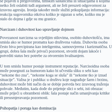
se pojaviti u pregovorima, timskim sastancima ili situacijama u kojima
netko želi oslabiti tuđi argument, ali ne želi preuzeti odgovornost za
izravnu agresiju. Ironija također može služiti prikupljanju informacija:
reakcija sugovornika otkriva koliko je siguran u sebe, koliko mu je
stalo do dojma i gdje su mu granice.
Narcizam i duhovitost kao upravljanje dojmom
Povezanost narcizma sa svjetlijim stilovima, osobito duhovitošću, ima
smisla ako se humor promatra kao društvena valuta. Duhovita osoba
često biva percipirana kao inteligentna, samouvjerena i karizmatična. U
grupi, dobra šala može privući pozornost, stvoriti dojam lakoće i
potvrditi status bez potrebe za otvorenim hvalisanjem.
U tom smislu humor postaje instrument reputacije. Narcisoidna osoba
može posegnuti za humorom kako bi učvrstila sliku o sebi kao
“nekome tko zna”, “nekome koga se sluša” ili “nekome tko je iznad
situacije”. Važna je i publika: u društvu koje nagrađuje šarm i brzinu,
duhovitost može biti način da se dobije potvrda bez izravnog traženja
pohvale. Međutim, kada dođe do prijetnje slici o sebi, isti obrazac
može prijeći u obrambeni oblik: šala postaje način umanjivanja kritike
ili preusmjeravanja pozornosti.
Psihopatija i poruga kao dominacija