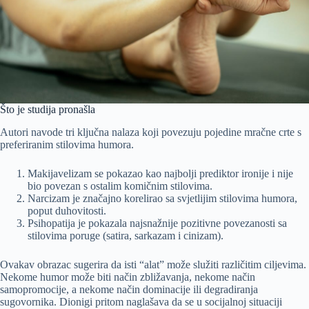
Što je studija pronašla
Autori navode tri ključna nalaza koji povezuju pojedine mračne crte s
preferiranim stilovima humora.
Makijavelizam se pokazao kao najbolji prediktor ironije i nije
bio povezan s ostalim komičnim stilovima.
Narcizam je značajno korelirao sa svjetlijim stilovima humora,
poput duhovitosti.
Psihopatija je pokazala najsnažnije pozitivne povezanosti sa
stilovima poruge (satira, sarkazam i cinizam).
Ovakav obrazac sugerira da isti “alat” može služiti različitim ciljevima.
Nekome humor može biti način zbližavanja, nekome način
samopromocije, a nekome način dominacije ili degradiranja
sugovornika. Dionigi pritom naglašava da se u socijalnoj situaciji