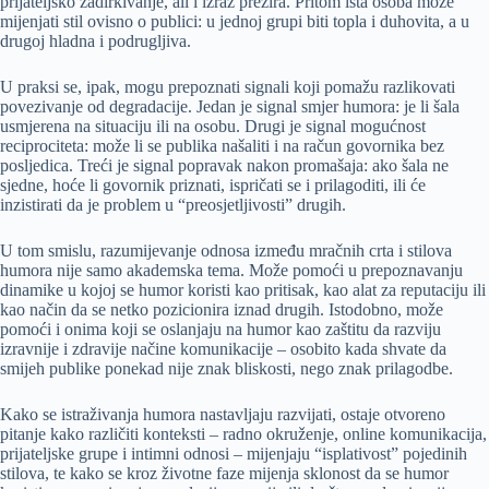
prijateljsko zadirkivanje, ali i izraz prezira. Pritom ista osoba može
mijenjati stil ovisno o publici: u jednoj grupi biti topla i duhovita, a u
drugoj hladna i podrugljiva.
U praksi se, ipak, mogu prepoznati signali koji pomažu razlikovati
povezivanje od degradacije. Jedan je signal smjer humora: je li šala
usmjerena na situaciju ili na osobu. Drugi je signal mogućnost
reciprociteta: može li se publika našaliti i na račun govornika bez
posljedica. Treći je signal popravak nakon promašaja: ako šala ne
sjedne, hoće li govornik priznati, ispričati se i prilagoditi, ili će
inzistirati da je problem u “preosjetljivosti” drugih.
U tom smislu, razumijevanje odnosa između mračnih crta i stilova
humora nije samo akademska tema. Može pomoći u prepoznavanju
dinamike u kojoj se humor koristi kao pritisak, kao alat za reputaciju ili
kao način da se netko pozicionira iznad drugih. Istodobno, može
pomoći i onima koji se oslanjaju na humor kao zaštitu da razviju
izravnije i zdravije načine komunikacije – osobito kada shvate da
smijeh publike ponekad nije znak bliskosti, nego znak prilagodbe.
Kako se istraživanja humora nastavljaju razvijati, ostaje otvoreno
pitanje kako različiti konteksti – radno okruženje, online komunikacija,
prijateljske grupe i intimni odnosi – mijenjaju “isplativost” pojedinih
stilova, te kako se kroz životne faze mijenja sklonost da se humor