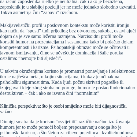
na račun zaposlenika rijetko je neutralna: čak i ako je bezazlena,
zaposlenik je u slabijoj poziciji jer ne može jednako slobodno uzvratiti.
Takva asimetrija čini “zabavu” rizičnom.
Makijavelistički profil u poslovnom kontekstu može koristiti ironiju
kao način da “spusti” tuđi prijedlog bez otvorenog sukoba, ostavljajući
dojam da je sve samo ležerna razmjena. Narcisoidni profil može
koristiti humor na prezentacijama i sastancima kako bi pojačao dojam
kompetentnosti i karizme. Psihopatskiji obrazac može se očitovati u
javnom ismijavanju, čime se učvršćuje dominacija i šalje poruka
ostalima: “nemojte biti sljedeći”.
U takvim okruženjima korisno je promatrati ponavljanje i selektivnost:
tko je najčešća meta, u kojim situacijama, i kakav je učinak na
psihološku sigurnost tima. Kada ljudi počnu skrivati pogreške ili
izbjegavati ideje zbog straha od poruge, humor je postao funkcionalno
destruktivan – čak i ako se izvana čini “normalnim”.
Klinička perspektiva: što je osobi smiješno može biti dijagnostički
važno
Dionigi smatra da je korisno “osvijetliti” različite načine izražavanja
humora jer to može pomoći boljem prepoznavanju onoga što je
psihološki korisno, a što štetno za ciljeve pojedinca i kvalitetu odnosa.