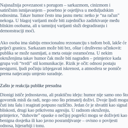
Najsnažnija povezanost s porugom – sarkazmom, cinizmom i
satiričnim ismijavanjem – posebno je osjetljiva u međuljudskim
odnosima. Takav humor često ima jasnu metu: netko je “na račun”
nekoga. U blagoj varijanti može biti zajedničko zadirkivanje među
bliskim osobama, ali u tamnijoj varijanti služi degradiranju i
demonstraciji moći.
Ako osoba ima slabiju emocionalnu rezonanciju s tuđom boli, lakše će
prijeći granicu. Sarkazam može biti brz, oštar i društveno učinkovit:
publika se može nasmijati, a meta ostaje osramoćena. U nekim
okruženjima takav humor čak može biti nagrađen – primjerice kada
grupa voli “tvrdi” stil komunikacije. Rizik je očit: odnosi postaju
nesigurni, ljudi počinju izbjegavati iskrenost, a atmosfera se pomiče
prema natjecanju umjesto suradnje.
Zašto je reakcija publike presudna
Dionigi ističe jednostavnu, ali praktičnu ideju: humor nije samo ono što
govornik misli da radi, nego ono što primatelj doživi. Dvoje ljudi mogu
čuti istu šalu i reagirati potpuno različito. Jedan će je shvatiti kao signal
bliskosti, drugi kao prikrivenu agresiju. U radnom okruženju,
primjerice, “duhovite” opaske o nečijoj pogrešci mogu se doživjeti kao
benigna dosjetka ili kao javno posramljivanje – ovisno o povijesti
odnosa, hijerarhiji i tonu.