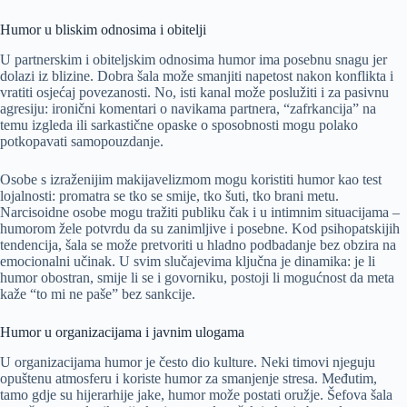
Humor u bliskim odnosima i obitelji
U partnerskim i obiteljskim odnosima humor ima posebnu snagu jer
dolazi iz blizine. Dobra šala može smanjiti napetost nakon konflikta i
vratiti osjećaj povezanosti. No, isti kanal može poslužiti i za pasivnu
agresiju: ironični komentari o navikama partnera, “zafrkancija” na
temu izgleda ili sarkastične opaske o sposobnosti mogu polako
potkopavati samopouzdanje.
Osobe s izraženijim makijavelizmom mogu koristiti humor kao test
lojalnosti: promatra se tko se smije, tko šuti, tko brani metu.
Narcisoidne osobe mogu tražiti publiku čak i u intimnim situacijama –
humorom žele potvrdu da su zanimljive i posebne. Kod psihopatskijih
tendencija, šala se može pretvoriti u hladno podbadanje bez obzira na
emocionalni učinak. U svim slučajevima ključna je dinamika: je li
humor obostran, smije li se i govorniku, postoji li mogućnost da meta
kaže “to mi ne paše” bez sankcije.
Humor u organizacijama i javnim ulogama
U organizacijama humor je često dio kulture. Neki timovi njeguju
opuštenu atmosferu i koriste humor za smanjenje stresa. Međutim,
tamo gdje su hijerarhije jake, humor može postati oružje. Šefova šala