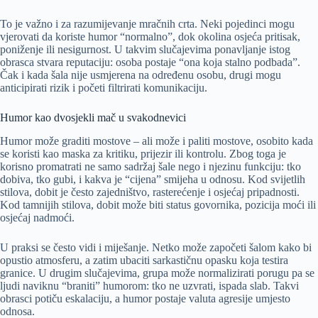
To je važno i za razumijevanje mračnih crta. Neki pojedinci mogu
vjerovati da koriste humor “normalno”, dok okolina osjeća pritisak,
poniženje ili nesigurnost. U takvim slučajevima ponavljanje istog
obrasca stvara reputaciju: osoba postaje “ona koja stalno podbada”.
Čak i kada šala nije usmjerena na određenu osobu, drugi mogu
anticipirati rizik i početi filtrirati komunikaciju.
Humor kao dvosjekli mač u svakodnevici
Humor može graditi mostove – ali može i paliti mostove, osobito kada
se koristi kao maska za kritiku, prijezir ili kontrolu. Zbog toga je
korisno promatrati ne samo sadržaj šale nego i njezinu funkciju: tko
dobiva, tko gubi, i kakva je “cijena” smijeha u odnosu. Kod svijetlih
stilova, dobit je često zajedništvo, rasterećenje i osjećaj pripadnosti.
Kod tamnijih stilova, dobit može biti status govornika, pozicija moći ili
osjećaj nadmoći.
U praksi se često vidi i miješanje. Netko može započeti šalom kako bi
opustio atmosferu, a zatim ubaciti sarkastičnu opasku koja testira
granice. U drugim slučajevima, grupa može normalizirati porugu pa se
ljudi naviknu “braniti” humorom: tko ne uzvrati, ispada slab. Takvi
obrasci potiču eskalaciju, a humor postaje valuta agresije umjesto
odnosa.