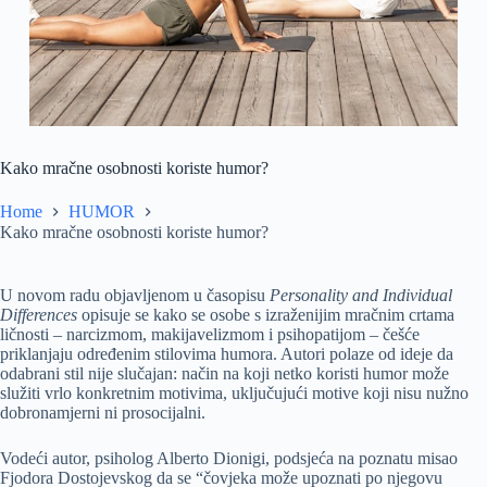
Kako mračne osobnosti koriste humor?
Home
HUMOR
Kako mračne osobnosti koriste humor?
U novom radu objavljenom u časopisu
Personality and Individual
Differences
opisuje se kako se osobe s izraženijim mračnim crtama
ličnosti – narcizmom, makijavelizmom i psihopatijom – češće
priklanjaju određenim stilovima humora. Autori polaze od ideje da
odabrani stil nije slučajan: način na koji netko koristi humor može
služiti vrlo konkretnim motivima, uključujući motive koji nisu nužno
dobronamjerni ni prosocijalni.
Vodeći autor, psiholog Alberto Dionigi, podsjeća na poznatu misao
Fjodora Dostojevskog da se “čovjeka može upoznati po njegovu