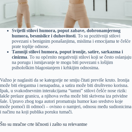
Svijetli stilovi humora, poput zabave, dobronamjernog
humora, besmislice i duhovitosti
. To su pozitivniji stilovi
povezani s benignim ponašanjima, mislima i emocijama te češće
prate toplije odnose.
Tamniji stilovi humora, poput ironije, satire, sarkazma i
cinizma
. To su općenito negativniji stilovi koji se često oslanjaju
na porugu i ismijavanje te mogu biti povezani s lošijim
psihološkim blagostanjem i krhkijim odnosima.
Važno je naglasiti da se kategorije ne smiju čitati previše kruto. Ironija
može biti elegantna i nenapadna, a satira može biti društveno korisna.
Ipak, u svakodnevnim interakcijama “tamni” stilovi češće nose rizik:
lakše prelaze granicu, a njihova svrha može biti skrivena iza prividne
šale. Upravo zbog toga autori promatraju humor kao sredstvo koje
može pomoći ili odmoći – ovisno o namjeri, odnosu među sudionicima
i načinu na koji publika poruku tumači.
Što su mračne crte ličnosti i zašto su relevantne