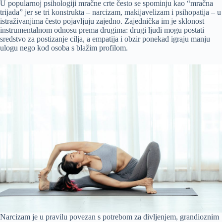
U popularnoj psihologiji mračne crte često se spominju kao “mračna
trijada” jer se tri konstrukta – narcizam, makijavelizam i psihopatija – u
istraživanjima često pojavljuju zajedno. Zajednička im je sklonost
instrumentalnom odnosu prema drugima: drugi ljudi mogu postati
sredstvo za postizanje cilja, a empatija i obzir ponekad igraju manju
ulogu nego kod osoba s blažim profilom.
Narcizam je u pravilu povezan s potrebom za divljenjem, grandioznim