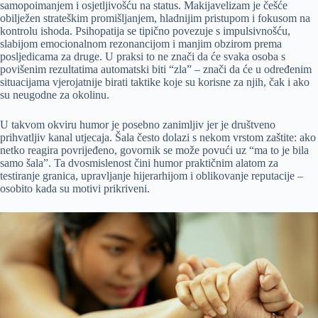
samopoimanjem i osjetljivošću na status. Makijavelizam je češće
obilježen strateškim promišljanjem, hladnijim pristupom i fokusom na
kontrolu ishoda. Psihopatija se tipično povezuje s impulsivnošću,
slabijom emocionalnom rezonancijom i manjim obzirom prema
posljedicama za druge. U praksi to ne znači da će svaka osoba s
povišenim rezultatima automatski biti “zla” – znači da će u određenim
situacijama vjerojatnije birati taktike koje su korisne za njih, čak i ako
su neugodne za okolinu.
U takvom okviru humor je posebno zanimljiv jer je društveno
prihvatljiv kanal utjecaja. Šala često dolazi s nekom vrstom zaštite: ako
netko reagira povrijeđeno, govornik se može povući uz “ma to je bila
samo šala”. Ta dvosmislenost čini humor praktičnim alatom za
testiranje granica, upravljanje hijerarhijom i oblikovanje reputacije –
osobito kada su motivi prikriveni.