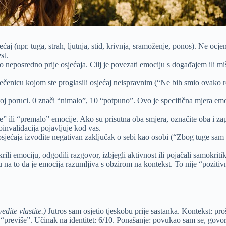
ćaj (npr. tuga, strah, ljutnja, stid, krivnja, sramoženje, ponos). Ne ocj
st.
lo neposredno prije osjećaja. Cilj je povezati emociju s događajem ili m
ečenicu kojom ste proglasili osjećaj neispravnim (“Ne bih smio ovako re
oj poruci. 0 znači “nimalo”, 10 “potpuno”. Ovo je specifična mjera emoci
e” ili “premalo” emocije. Ako su prisutna oba smjera, označite oba i z
invalidacija pojavljuje kod vas.
sjećaja izvodite negativan zaključak o sebi kao osobi (“Zbog tuge sam b
krili emociju, odgodili razgovor, izbjegli aktivnost ili pojačali samokriti
u na to da je emocija razumljiva s obzirom na kontekst. To nije “pozitiv
edite vlastite.)
Jutros sam osjetio tjeskobu prije sastanka. Kontekst: p
“previše”. Učinak na identitet: 6/10. Ponašanje: povukao sam se, govori