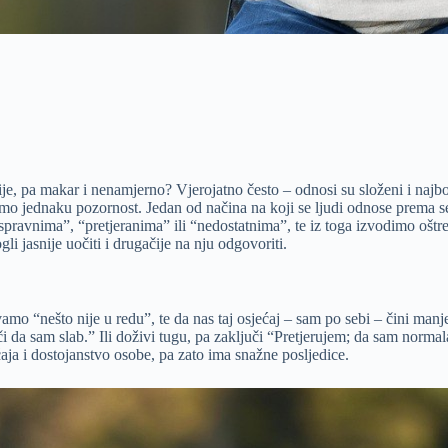
cije, pa makar i nenamjerno? Vjerojatno često – odnosi su složeni i najbo
mo jednaku pozornost. Jedan od načina na koji se ljudi odnose prema seb
ravnima”, “pretjeranima” ili “nedostatnima”, te iz toga izvodimo oštre z
i jasnije uočiti i drugačije na nju odgovoriti.
mo “nešto nije u redu”, te da nas taj osjećaj – sam po sebi – čini manj
ači da sam slab.” Ili doživi tugu, pa zaključi “Pretjerujem; da sam norma
ćaja i dostojanstvo osobe, pa zato ima snažne posljedice.