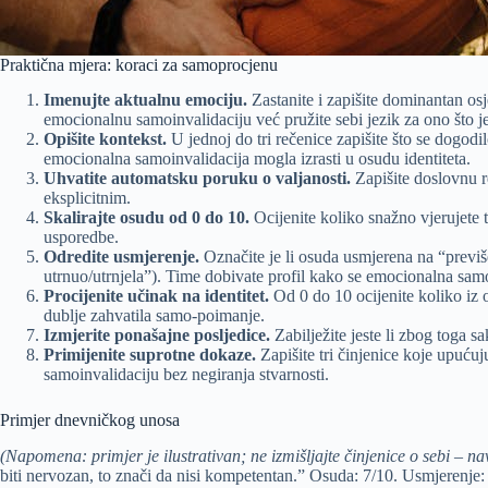
Praktična mjera: koraci za samoprocjenu
Imenujte aktualnu emociju.
Zastanite i zapišite dominantan osje
emocionalnu samoinvalidaciju već pružite sebi jezik za ono što je
Opišite kontekst.
U jednoj do tri rečenice zapišite što se dogodi
emocionalna samoinvalidacija mogla izrasti u osudu identiteta.
Uhvatite automatsku poruku o valjanosti.
Zapišite doslovnu r
eksplicitnim.
Skalirajte osudu od 0 do 10.
Ocijenite koliko snažno vjerujete t
usporedbe.
Odredite usmjerenje.
Označite je li osuda usmjerena na “previš
utrnuo/utrnjela”). Time dobivate profil kako se emocionalna samo
Procijenite učinak na identitet.
Od 0 do 10 ocijenite koliko iz o
dublje zahvatila samo-poimanje.
Izmjerite ponašajne posljedice.
Zabilježite jeste li zbog toga sa
Primijenite suprotne dokaze.
Zapišite tri činjenice koje upućuj
samoinvalidaciju bez negiranja stvarnosti.
Primjer dnevničkog unosa
(Napomena: primjer je ilustrativan; ne izmišljajte činjenice o sebi – nav
biti nervozan, to znači da nisi kompetentan.” Osuda: 7/10. Usmjerenje: 