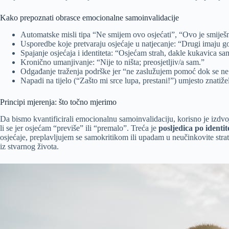
Kako prepoznati obrasce emocionalne samoinvalidacije
Automatske misli tipa “Ne smijem ovo osjećati”, “Ovo je smiješ
Usporedbe koje pretvaraju osjećaje u natjecanje: “Drugi imaju g
Spajanje osjećaja i identiteta: “Osjećam strah, dakle kukavica sa
Kronično umanjivanje: “Nije to ništa; preosjetljiv/a sam.”
Odgađanje traženja podrške jer “ne zaslužujem pomoć dok se ne
Napadi na tijelo (“Zašto mi srce lupa, prestani!”) umjesto znatiž
Principi mjerenja: što točno mjerimo
Da bismo kvantificirali emocionalnu samoinvalidaciju, korisno je izdvo
li se jer osjećam “previše” ili “premalo”. Treća je
posljedica po identit
osjećaje, preplavljujem se samokritikom ili upadam u neučinkovite strat
iz stvarnog života.