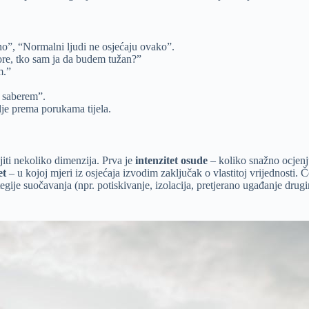
no”, “Normalni ljudi ne osjećaju ovako”.
ore, tko sam ja da budem tužan?”
m.”
 saberem”.
elje prema porukama tijela.
jiti nekoliko dimenzija. Prva je
intenzitet osude
– koliko snažno ocjenj
et
– u kojoj mjeri iz osjećaja izvodim zaključak o vlastitoj vrijednosti. Č
egije suočavanja (npr. potiskivanje, izolacija, pretjerano ugađanje dru