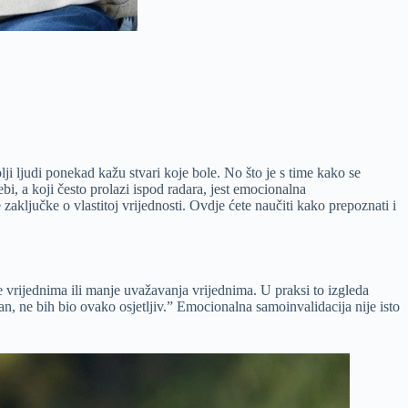
lji ljudi ponekad kažu stvari koje bole. No što je s time kako se
i, a koji često prolazi ispod radara, jest emocionalna
aključke o vlastitoj vrijednosti. Ovdje ćete naučiti kako prepoznati i
e vrijednima ili manje uvažavanja vrijednima. U praksi to izgleda
lan, ne bih bio ovako osjetljiv.” Emocionalna samoinvalidacija nije isto