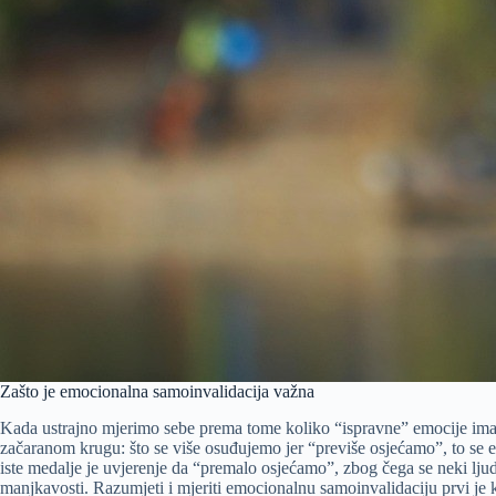
Zašto je emocionalna samoinvalidacija važna
Kada ustrajno mjerimo sebe prema tome koliko “ispravne” emocije imamo
začaranom krugu: što se više osuđujemo jer “previše osjećamo”, to se em
iste medalje je uvjerenje da “premalo osjećamo”, zbog čega se neki lju
manjkavosti. Razumjeti i mjeriti emocionalnu samoinvalidaciju prvi je