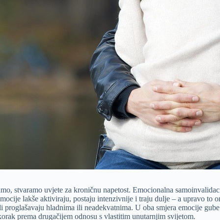
, stvaramo uvjete za kroničnu napetost. Emocionalna samoinvalidacija 
ocije lakše aktiviraju, postaju intenzivnije i traju dulje – a upravo to
di proglašavaju hladnima ili neadekvatnima. U oba smjera emocije gube s
 korak prema drugačijem odnosu s vlastitim unutarnjim svijetom.