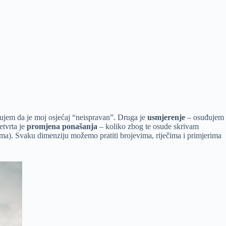
ujem da je moj osjećaj “neispravan”. Druga je
usmjerenje
– osuđujem
etvrta je
promjena ponašanja
– koliko zbog te osude skrivam
gima). Svaku dimenziju možemo pratiti brojevima, riječima i primjerima