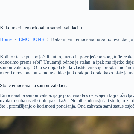
Kako mjeriti emocionalnu samoinvalidaciju
Home
EMOTIONS
Kako mjeriti emocionalnu samoinvalidaciju
Koliko ste se puta osjećali ljutito, tužno ili povrijeđeno zbog tuđe reak
odnosimo prema sebi? Unutarnji odnos je stalan, a ipak mu rijetko daje
samoinvalidacija. Ona se događa kada vlastite emocije proglasimo “neisp
mjeriti emocionalnu samoinvalidaciju, korak po korak, kako biste je mogl
Što je emocionalna samoinvalidacija
Emocionalna samoinvalidacija je procjena da s osjećajem koji doživljava
ovako: osoba osjeti strah, pa si kaže “Ne bih smio osjećati strah, to zn
što i promišljanje o korisnosti ponašanja. Ona zahvaća sami status osje