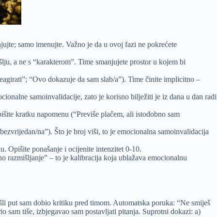
enjujte; samo imenujte. Važno je da u ovoj fazi ne pokrećete
išlju, a ne s “karakterom”. Time smanjujete prostor u kojem bi
agirati”; “Ovo dokazuje da sam slab/a”). Time činite implicitno –
onalne samoinvalidacije, zato je korisno bilježiti je iz dana u dan radi
apišite kratku napomenu (“Previše plačem, ali istodobno sam
ezvrijedan/na”). Što je broj viši, to je emocionalna samoinvalidacija
ku. Opišite ponašanje i ocijenite intenzitet 0-10.
no razmišljanje” – to je kalibracija koja ublažava emocionalnu
rošli put sam dobio kritiku pred timom. Automatska poruka: “Ne smiješ
o sam tiše, izbjegavao sam postavljati pitanja. Suprotni dokazi: a)