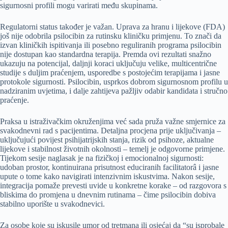
sigurnosni profili mogu varirati među skupinama.
Regulatorni status također je važan. Uprava za hranu i lijekove (FDA)
još nije odobrila psilocibin za rutinsku kliničku primjenu. To znači da
izvan kliničkih ispitivanja ili posebno reguliranih programa psilocibin
nije dostupan kao standardna terapija. Premda ovi rezultati snažno
ukazuju na potencijal, daljnji koraci uključuju velike, multicentrične
studije s duljim praćenjem, usporedbe s postojećim terapijama i jasne
protokole sigurnosti. Psilocibin, usprkos dobrom sigurnosnom profilu u
nadziranim uvjetima, i dalje zahtijeva pažljiv odabir kandidata i stručno
praćenje.
Praksa u istraživačkim okruženjima već sada pruža važne smjernice za
svakodnevni rad s pacijentima. Detaljna procjena prije uključivanja –
uključujući povijest psihijatrijskih stanja, rizik od psihoze, aktualne
lijekove i stabilnost životnih okolnosti – temelj je odgovorne primjene.
Tijekom sesije naglasak je na fizičkoj i emocionalnoj sigurnosti:
udoban prostor, kontinuirana prisutnost educiranih facilitatorâ i jasne
upute o tome kako navigirati intenzivnim iskustvima. Nakon sesije,
integracija pomaže prevesti uvide u konkretne korake – od razgovora s
bliskima do promjena u dnevnim rutinama – čime psilocibin dobiva
stabilno uporište u svakodnevici.
Za osobe koje su iskusile umor od tretmana ili osjećaj da “su isprobale