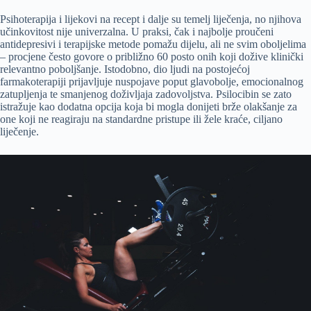
Psihoterapija i lijekovi na recept i dalje su temelj liječenja, no njihova
učinkovitost nije univerzalna. U praksi, čak i najbolje proučeni
antidepresivi i terapijske metode pomažu dijelu, ali ne svim oboljelima
– procjene često govore o približno 60 posto onih koji dožive klinički
relevantno poboljšanje. Istodobno, dio ljudi na postojećoj
farmakoterapiji prijavljuje nuspojave poput glavobolje, emocionalnog
zatupljenja te smanjenog doživljaja zadovoljstva. Psilocibin se zato
istražuje kao dodatna opcija koja bi mogla donijeti brže olakšanje za
one koji ne reagiraju na standardne pristupe ili žele kraće, ciljano
liječenje.