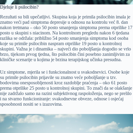
Djeluje li psilocibin?
Rezultati su bili upečatljivi. Skupina koja je primila psilocibin imala je
znatno veći pad simptoma depresije u odnosu na kontrolu već 8. dan
nakon tretmana – oko 50 posto smanjenja simptoma prema otprilike 17
posto u skupini s niacinom. Na kontrolnom pregledu nakon 6 tjedana
razlika se održala: približno 54 posto smanjenja simptoma kod osoba
koje su primile psilocibin naspram otprilike 19 posto u kontrolnoj
skupini. Važna je i dinamika – najveći dio poboljšanja dogodio se vrlo
brzo, tijekom prvog tjedna, što psilocibin čini posebno zanimljivim za
kliničke scenarije u kojima je brzina terapijskog učinka presudna.
Uz simptome, mjerila se i funkcionalnost u svakodnevici. Osobe koje
su primile psilocibin prijavile su znatno veće poboljšanje u tzv.
bodovima onesposobljenosti kroz razdoblje praćenja – oko 61 posto
prema otprilike 25 posto u kontrolnoj skupini. To znači da se olakšanje
nije zadržalo samo na razini subjektivnog raspoloženja, nego se prelilo
i na stvarno funkcioniranje: svakodnevne obveze, odnose i osjećaj
sposobnosti nositi se s izazovima.