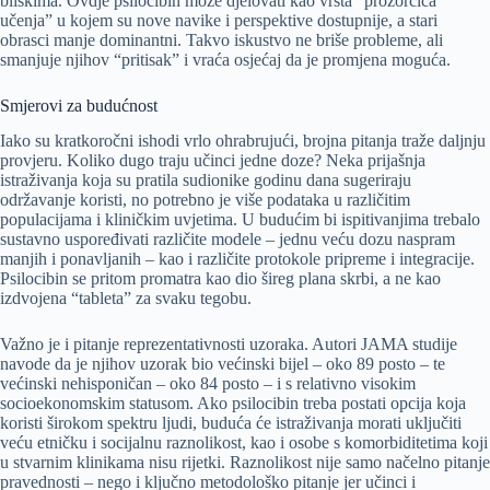
bliskima. Ovdje psilocibin može djelovati kao vrsta “prozorčića
učenja” u kojem su nove navike i perspektive dostupnije, a stari
obrasci manje dominantni. Takvo iskustvo ne briše probleme, ali
smanjuje njihov “pritisak” i vraća osjećaj da je promjena moguća.
Smjerovi za budućnost
Iako su kratkoročni ishodi vrlo ohrabrujući, brojna pitanja traže daljnju
provjeru. Koliko dugo traju učinci jedne doze? Neka prijašnja
istraživanja koja su pratila sudionike godinu dana sugeriraju
održavanje koristi, no potrebno je više podataka u različitim
populacijama i kliničkim uvjetima. U budućim bi ispitivanjima trebalo
sustavno uspoređivati različite modele – jednu veću dozu naspram
manjih i ponavljanih – kao i različite protokole pripreme i integracije.
Psilocibin se pritom promatra kao dio šireg plana skrbi, a ne kao
izdvojena “tableta” za svaku tegobu.
Važno je i pitanje reprezentativnosti uzoraka. Autori JAMA studije
navode da je njihov uzorak bio većinski bijel – oko 89 posto – te
većinski nehisponičan – oko 84 posto – i s relativno visokim
socioekonomskim statusom. Ako psilocibin treba postati opcija koja
koristi širokom spektru ljudi, buduća će istraživanja morati uključiti
veću etničku i socijalnu raznolikost, kao i osobe s komorbiditetima koji
u stvarnim klinikama nisu rijetki. Raznolikost nije samo načelno pitanje
pravednosti – nego i ključno metodološko pitanje jer učinci i