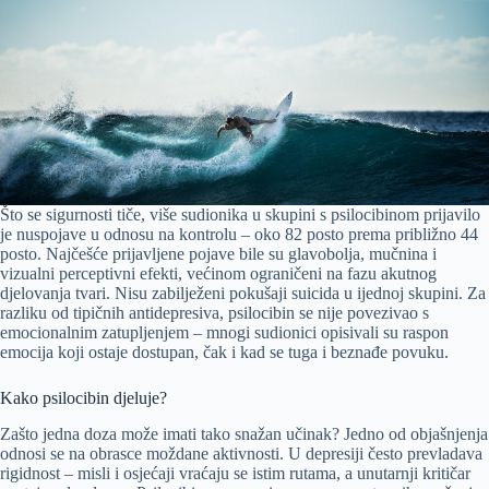
Što se sigurnosti tiče, više sudionika u skupini s psilocibinom prijavilo
je nuspojave u odnosu na kontrolu – oko 82 posto prema približno 44
posto. Najčešće prijavljene pojave bile su glavobolja, mučnina i
vizualni perceptivni efekti, većinom ograničeni na fazu akutnog
djelovanja tvari. Nisu zabilježeni pokušaji suicida u ijednoj skupini. Za
razliku od tipičnih antidepresiva, psilocibin se nije povezivao s
emocionalnim zatupljenjem – mnogi sudionici opisivali su raspon
emocija koji ostaje dostupan, čak i kad se tuga i beznađe povuku.
Kako psilocibin djeluje?
Zašto jedna doza može imati tako snažan učinak? Jedno od objašnjenja
odnosi se na obrasce moždane aktivnosti. U depresiji često prevladava
rigidnost – misli i osjećaji vraćaju se istim rutama, a unutarnji kritičar