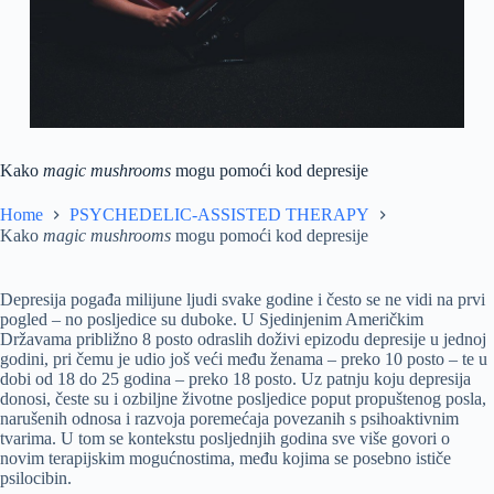
Kako
magic mushrooms
mogu pomoći kod depresije
Home
PSYCHEDELIC-ASSISTED THERAPY
Kako
magic mushrooms
mogu pomoći kod depresije
Depresija pogađa milijune ljudi svake godine i često se ne vidi na prvi
pogled – no posljedice su duboke. U Sjedinjenim Američkim
Državama približno 8 posto odraslih doživi epizodu depresije u jednoj
godini, pri čemu je udio još veći među ženama – preko 10 posto – te u
dobi od 18 do 25 godina – preko 18 posto. Uz patnju koju depresija
donosi, česte su i ozbiljne životne posljedice poput propuštenog posla,
narušenih odnosa i razvoja poremećaja povezanih s psihoaktivnim
tvarima. U tom se kontekstu posljednjih godina sve više govori o
novim terapijskim mogućnostima, među kojima se posebno ističe
psilocibin.