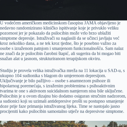
U vodećem američkom medicinskom časopisu JAMA objavljeno je
nedavno randomizirano kliničko ispitivanje koje je privuklo veliku
pozornost jer je pokazalo da psilocibin može vrlo brzo ublažiti
simptome depresije. Istraživači su naglasili da se učinci javljaju već
kroz nekoliko dana, a ne tek kroz tjedne, što je posebno važno za
osobe s izraženom patnjom i smanjenom funkcionalnošću. Sam nalaz
ne znači da je psilocibin čarobni štapić, ali sugerira da bi mogao biti
snažan alat u jasnom, strukturiranom terapijskom okviru.
Studiju je provela velika istraživačka mreža na 11 lokacija u SAD-u, s
ukupno 104 sudionika s blagom do umjerenom depresijom.
Uključivanje je bilo pažljivo – osobe s anamnezom psihoze ili
bipolarnog poremećaja, s izraženim problemima s psihoaktivnim
tvarima te one s aktivnom suicidalnom namjerom nisu bile uključene.
Psilocibin je u ovom dizajnu bio dodatno osiguran stručnim nadzorom,
a sudionici koji su uzimali antidepresive prošli su postupno smanjenje
doze prije faze primanja istraživanog lijeka. Time se nastojalo jasno
procijeniti kako psilocibin samostalno utječe na depresivne simptome.