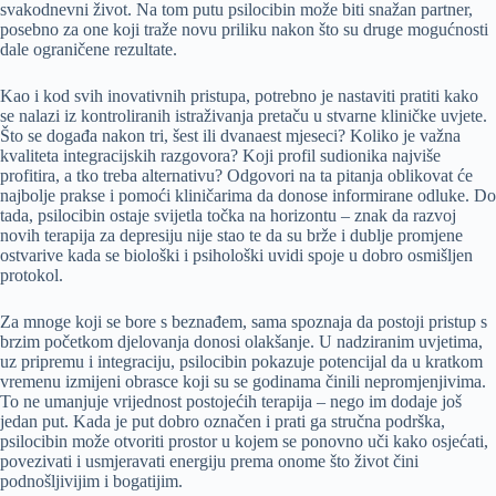
svakodnevni život. Na tom putu psilocibin može biti snažan partner,
posebno za one koji traže novu priliku nakon što su druge mogućnosti
dale ograničene rezultate.
Kao i kod svih inovativnih pristupa, potrebno je nastaviti pratiti kako
se nalazi iz kontroliranih istraživanja pretaču u stvarne kliničke uvjete.
Što se događa nakon tri, šest ili dvanaest mjeseci? Koliko je važna
kvaliteta integracijskih razgovora? Koji profil sudionika najviše
profitira, a tko treba alternativu? Odgovori na ta pitanja oblikovat će
najbolje prakse i pomoći kliničarima da donose informirane odluke. Do
tada, psilocibin ostaje svijetla točka na horizontu – znak da razvoj
novih terapija za depresiju nije stao te da su brže i dublje promjene
ostvarive kada se biološki i psihološki uvidi spoje u dobro osmišljen
protokol.
Za mnoge koji se bore s beznađem, sama spoznaja da postoji pristup s
brzim početkom djelovanja donosi olakšanje. U nadziranim uvjetima,
uz pripremu i integraciju, psilocibin pokazuje potencijal da u kratkom
vremenu izmijeni obrasce koji su se godinama činili nepromjenjivima.
To ne umanjuje vrijednost postojećih terapija – nego im dodaje još
jedan put. Kada je put dobro označen i prati ga stručna podrška,
psilocibin može otvoriti prostor u kojem se ponovno uči kako osjećati,
povezivati i usmjeravati energiju prema onome što život čini
podnošljivijim i bogatijim.