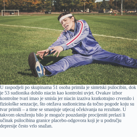
U raspodjeli po skupinama 51 osoba primila je sintetski psilocibin, dok
je 53 sudionika dobilo niacin kao kontrolni uvjet. Ovakav izbor
kontrolne tvari imao je smisla jer niacin izaziva kratkotrajno crvenilo i
fiziološke senzacije, što otežava sudionicima da točno pogode koju su
tvar primili – a time se smanjuje utjecaj očekivanja na rezultate. U
takvom okruženju bilo je moguće pouzdanije procijeniti prelazi li
učinak psilocibina granice placebo-odgovora koji je u području
depresije često vrlo snažan.