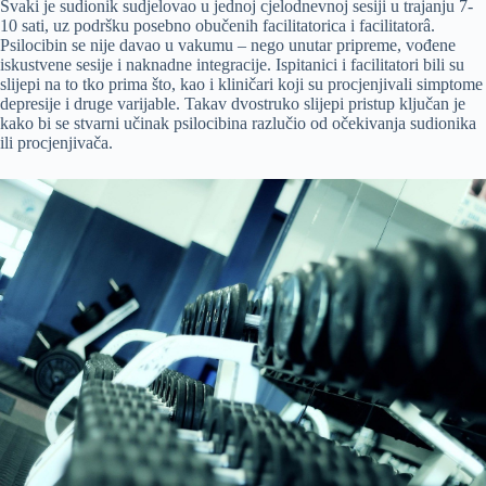
Svaki je sudionik sudjelovao u jednoj cjelodnevnoj sesiji u trajanju 7-
10 sati, uz podršku posebno obučenih facilitatorica i facilitatorâ.
Psilocibin se nije davao u vakumu – nego unutar pripreme, vođene
iskustvene sesije i naknadne integracije. Ispitanici i facilitatori bili su
slijepi na to tko prima što, kao i kliničari koji su procjenjivali simptome
depresije i druge varijable. Takav dvostruko slijepi pristup ključan je
kako bi se stvarni učinak psilocibina razlučio od očekivanja sudionika
ili procjenjivača.