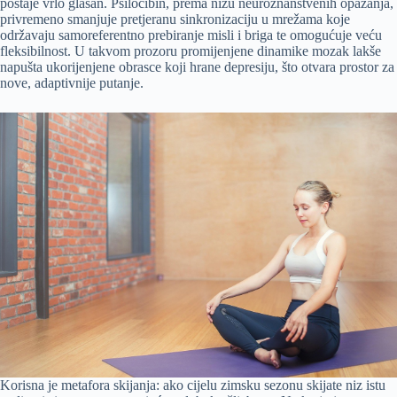
postaje vrlo glasan. Psilocibin, prema nizu neuroznanstvenih opažanja,
privremeno smanjuje pretjeranu sinkronizaciju u mrežama koje
održavaju samoreferentno prebiranje misli i briga te omogućuje veću
fleksibilnost. U takvom prozoru promijenjene dinamike mozak lakše
napušta ukorijenjene obrasce koji hrane depresiju, što otvara prostor za
nove, adaptivnije putanje.
Korisna je metafora skijanja: ako cijelu zimsku sezonu skijate niz istu