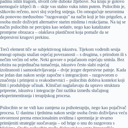
padinu istim tragom, stvorit ćete duboke žljebove. Na kraju je gotovo
nemoguće izbjeći ih – skije vas stalno vuku istim putem. Psilocibin je,
slikovito rečeno, novi sloj svježeg snijega. On omogućuje neuronima
da ponovno međusobno “razgovaraju” na način koji je bio prigušen, a
osoba može doživjeti alternative starim mislima i reakcijama. Na taj se
način psilocibin ne percipira kao sedativ, nego kao katalizator
promjene obrazaca – olakšava plastičnost koja pomaže da se
depresivni krugovi prekinu.
Treći element tiče se subjektivnog iskustva. Tijekom vođenih sesija
mnogi opisuju snažan osjećaj povezanosti – s drugima, s prirodom ili s
nečim većim od sebe. Neki govore o pojačanom osjećaju smisla. Bez
obzira na pojedinačna tumačenja, iskustvo često slabi osjećaj
izoliranosti i samookrivljavanja – dvije jezgre depresivne patnje. Kada
se jedan dan nakon sesije započne s integracijom – razgovorom o
značenju i primjeni u svakodnevnici – psilocibin dobiva kontekst koji
štiti i produbljuje učinak. Kliničari naglašavaju da upravo struktura
pripreme, iskustva i integracije čini razliku između slučajnog
eksperimentiranja i terapijskog procesa.
Psilocibin se ne vidi kao zamjena za psihoterapiju, nego kao pojačivač
procesa. U danima i tjednima nakon sesije osoba često doživljava veću
otvorenost prema emocionalnim uvidima i spremnija je stvarno
primijeniti strategije suočavanja – od brige o snu do razgovora s