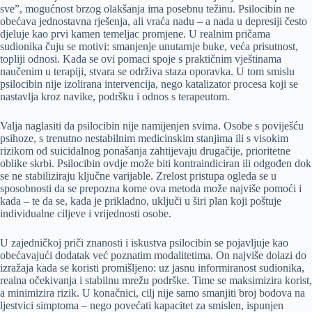
sve”, mogućnost brzog olakšanja ima posebnu težinu. Psilocibin ne
obećava jednostavna rješenja, ali vraća nadu – a nada u depresiji često
djeluje kao prvi kamen temeljac promjene. U realnim pričama
sudionika čuju se motivi: smanjenje unutarnje buke, veća prisutnost,
topliji odnosi. Kada se ovi pomaci spoje s praktičnim vještinama
naučenim u terapiji, stvara se održiva staza oporavka. U tom smislu
psilocibin nije izolirana intervencija, nego katalizator procesa koji se
nastavlja kroz navike, podršku i odnos s terapeutom.
Valja naglasiti da psilocibin nije namijenjen svima. Osobe s poviješću
psihoze, s trenutno nestabilnim medicinskim stanjima ili s visokim
rizikom od suicidalnog ponašanja zahtijevaju drugačije, prioritetne
oblike skrbi. Psilocibin ovdje može biti kontraindiciran ili odgođen dok
se ne stabiliziraju ključne varijable. Zrelost pristupa ogleda se u
sposobnosti da se prepozna kome ova metoda može najviše pomoći i
kada – te da se, kada je prikladno, uključi u širi plan koji poštuje
individualne ciljeve i vrijednosti osobe.
U zajedničkoj priči znanosti i iskustva psilocibin se pojavljuje kao
obećavajući dodatak već poznatim modalitetima. On najviše dolazi do
izražaja kada se koristi promišljeno: uz jasnu informiranost sudionika,
realna očekivanja i stabilnu mrežu podrške. Time se maksimizira korist,
a minimizira rizik. U konačnici, cilj nije samo smanjiti broj bodova na
ljestvici simptoma – nego povećati kapacitet za smislen, ispunjen