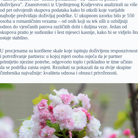
doživljava”. Znanstvenici iz Ujedinjenog Kraljevstva analizirali su više
od pet odvojenih skupova podataka kako bi otkrili koje varijable
najbolje predviđaju doživljaj podrške. U ukupnom uzorku bilo je 550
osoba u romantičnim vezama – od onih koji su tek ušli u ozbiljniji
odnos do vjenčanih parova različitih dobi i duljina veze. Jedan od
skupova pratio je sudionike i šest mjeseci kasnije, kako bi se vidjelo što
ostaje stabilno.
U procjenama su korištene skale koje ispituju doživljenu responzivnost
i potvrđivanje partnera: u kojoj mjeri osoba osjeća da je partner
primijetio njezine potrebe, odgovorio toplo i prikladno te time učinio
da se podrška zaista osjeti. Rezultati su pokazali da su dvije skupine
čimbenika najvažnije: kvaliteta odnosa i obrasci privrženosti.