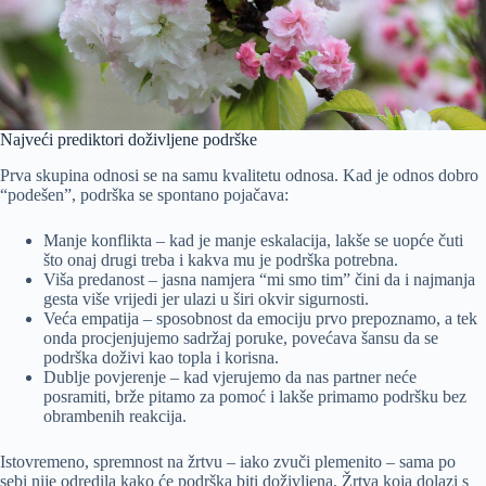
Najveći prediktori doživljene podrške
Prva skupina odnosi se na samu kvalitetu odnosa. Kad je odnos dobro
“podešen”, podrška se spontano pojačava:
Manje konflikta – kad je manje eskalacija, lakše se uopće čuti
što onaj drugi treba i kakva mu je podrška potrebna.
Viša predanost – jasna namjera “mi smo tim” čini da i najmanja
gesta više vrijedi jer ulazi u širi okvir sigurnosti.
Veća empatija – sposobnost da emociju prvo prepoznamo, a tek
onda procjenjujemo sadržaj poruke, povećava šansu da se
podrška doživi kao topla i korisna.
Dublje povjerenje – kad vjerujemo da nas partner neće
posramiti, brže pitamo za pomoć i lakše primamo podršku bez
obrambenih reakcija.
Istovremeno, spremnost na žrtvu – iako zvuči plemenito – sama po
sebi nije odredila kako će podrška biti doživljena. Žrtva koja dolazi s