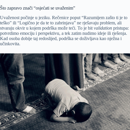
Što zapravo znači “osjećati se uvaženim”
Uvaženost počinje u jeziku. Rečenice poput “Razumijem zašto ti je to
teško” ili “Logično je da te to zabrinjava” ne rješavaju problem, ali
stvaraju okvir u kojem podrška može teći. To je bit
validation
pristupa:
potvrdimo emociju i perspektivu, a tek zatim nudimo ideje ili rješenja.
Kad osoba dobije taj redoslijed, podrška se doživljava kao nježna i
učinkovita.