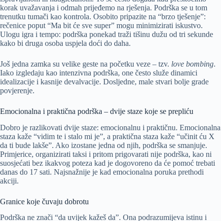
korak uvažavanja i odmah prijeđemo na rješenja. Podrška se u tom
trenutku tumači kao kontrola. Osobito pripazite na “brzo tješenje”:
rečenice poput “Ma bit će sve super” mogu minimizirati iskustvo.
Ulogu igra i tempo: podrška ponekad traži tišinu dužu od tri sekunde
kako bi druga osoba uspjela doći do daha.
Još jedna zamka su velike geste na početku veze – tzv.
love bombing
.
Iako izgledaju kao intenzivna podrška, one često služe dinamici
idealizacije i kasnije devalvacije. Dosljedne, male stvari bolje grade
povjerenje.
Emocionalna i praktična podrška – dvije staze koje se prepliću
Dobro je razlikovati dvije staze: emocionalnu i praktičnu. Emocionalna
staza kaže “vidim te i stalo mi je”, a praktična staza kaže “učinit ću X
da ti bude lakše”. Ako izostane jedna od njih, podrška se smanjuje.
Primjerice, organizirati taksi i pritom prigovarati nije podrška, kao ni
suosjećati bez ikakvog poteza kad je dogovoreno da će pomoć trebati
danas do 17 sati. Najsnažnije je kad emocionalna poruka prethodi
akciji.
Granice koje čuvaju dobrotu
Podrška ne znači “da uvijek kažeš da”. Ona podrazumijeva istinu i