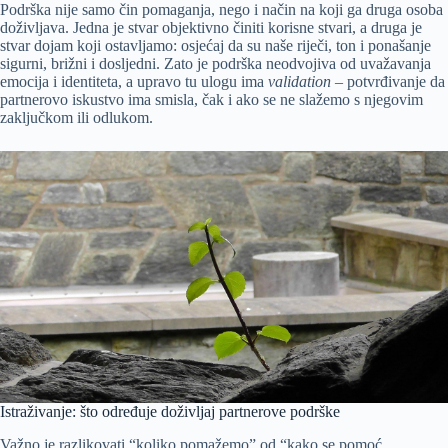
Podrška nije samo čin pomaganja, nego i način na koji ga druga osoba
doživljava. Jedna je stvar objektivno činiti korisne stvari, a druga je
stvar dojam koji ostavljamo: osjećaj da su naše riječi, ton i ponašanje
sigurni, brižni i dosljedni. Zato je podrška neodvojiva od uvažavanja
emocija i identiteta, a upravo tu ulogu ima
validation
– potvrđivanje da
partnerovo iskustvo ima smisla, čak i ako se ne slažemo s njegovim
zaključkom ili odlukom.
Istraživanje: što određuje doživljaj partnerove podrške
Važno je razlikovati “koliko pomažemo” od “kako se pomoć