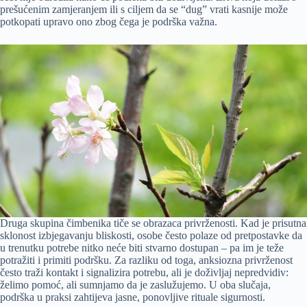
prešućenim zamjeranjem ili s ciljem da se “dug” vrati kasnije može
potkopati upravo ono zbog čega je podrška važna.
Druga skupina čimbenika tiče se obrazaca privrženosti. Kad je prisutna
sklonost izbjegavanju bliskosti, osobe često polaze od pretpostavke da
u trenutku potrebe nitko neće biti stvarno dostupan – pa im je teže
potražiti i primiti podršku. Za razliku od toga, anksiozna privrženost
često traži kontakt i signalizira potrebu, ali je doživljaj nepredvidiv:
želimo pomoć, ali sumnjamo da je zaslužujemo. U oba slučaja,
podrška u praksi zahtijeva jasne, ponovljive rituale sigurnosti.