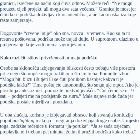
granicu, izrečene na način koji čuva odnos. Možete reći: “Ne mogu
preuzeti cijeli projekt, ali mogu dva sata večeras.” Granica je most jer
čini da se podrška doživljava kao autentična, a ne kao maska iza koje
raste zamjeranje.
Dogovorite “crvene linije” oko sna, novca i vremena. Kad su ta tri
resursa poštovana, podrška može trajati dulje. U suprotnom, ulazimo u
pretjerivanje koje vodi prema sagorijevanju.
Kako različiti stilovi privrženosti primaju podršku
Osobe sa sklonošću izbjegavanju bliskosti često trebaju više prostora
prije nego što uopće mogu tražiti ono što im treba. Ponudite izbor:
“Mogu biti blizu i šutjeti ili se čuti porukom kasnije; kakva ti je
podrška lakša?” Time poštujete autonomiju, što smanjuje otpor. Ako je
prisutnija anksioznost, pomozite predvidljivošću: “Čut ćemo se u 19
sati – podsjeti me na podsjetnik za sutra.” Male najave rade čuda jer
podrška postaje mjerljiva i pouzdana.
U oba slučaja, korisno je izbjegavati obrasce koji stvaraju konfuziju
poput
gaslighting
reakcija – negiranja doživljaja druge osobe. Umjesto
toga, zadržite rečenice u formatu “ja-poruka”: “Ja se sada osjećam
preplavljeno i trebam pet minuta; želim ti pružiti podrška kako treba.”