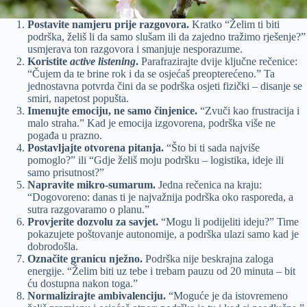
Postavite namjeru prije razgovora.
Kratko “Želim ti biti
podrška, želiš li da samo slušam ili da zajedno tražimo rješenje?”
usmjerava ton razgovora i smanjuje nesporazume.
Koristite
active listening
.
Parafrazirajte dvije ključne rečenice:
“Čujem da te brine rok i da se osjećaš preopterećeno.” Ta
jednostavna potvrda čini da se podrška osjeti fizički – disanje se
smiri, napetost popušta.
Imenujte emociju, ne samo činjenice.
“Zvuči kao frustracija i
malo straha.” Kad je emocija izgovorena, podrška više ne
pogađa u prazno.
Postavljajte otvorena pitanja.
“Što bi ti sada najviše
pomoglo?” ili “Gdje želiš moju podršku – logistika, ideje ili
samo prisutnost?”
Napravite mikro-sumarum.
Jedna rečenica na kraju:
“Dogovoreno: danas ti je najvažnija podrška oko rasporeda, a
sutra razgovaramo o planu.”
Provjerite dozvolu za savjet.
“Mogu li podijeliti ideju?” Time
pokazujete poštovanje autonomije, a podrška ulazi samo kad je
dobrodošla.
Označite granicu nježno.
Podrška nije beskrajna zaloga
energije. “Želim biti uz tebe i trebam pauzu od 20 minuta – bit
ću dostupna nakon toga.”
Normalizirajte ambivalenciju.
“Moguće je da istovremeno