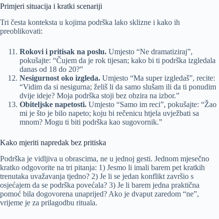
Primjeri situacija i kratki scenariji
Tri česta konteksta u kojima podrška lako sklizne i kako ih
preoblikovati:
Rokovi i pritisak na poslu.
Umjesto “Ne dramatiziraj”,
pokušajte: “Čujem da je rok tijesan; kako bi ti podrška izgledala
danas od 18 do 20?”
Nesigurnost oko izgleda.
Umjesto “Ma super izgledaš”, recite:
“Vidim da si nesigurna; želiš li da samo slušam ili da ti ponudim
dvije ideje? Moja podrška stoji bez obzira na izbor.”
Obiteljske napetosti.
Umjesto “Samo im reci”, pokušajte: “Žao
mi je što je bilo napeto; koju bi rečenicu htjela uvježbati sa
mnom? Mogu ti biti podrška kao sugovornik.”
Kako mjeriti napredak bez pritiska
Podrška je vidljiva u obrascima, ne u jednoj gesti. Jednom mjesečno
kratko odgovorite na tri pitanja: 1) Jesmo li imali barem pet kratkih
trenutaka uvažavanja tjedno? 2) Je li se jedan konflikt završio s
osjećajem da se podrška povećala? 3) Je li barem jedna praktična
pomoć bila dogovorena unaprijed? Ako je dvaput zaredom “ne”,
vrijeme je za prilagodbu rituala.