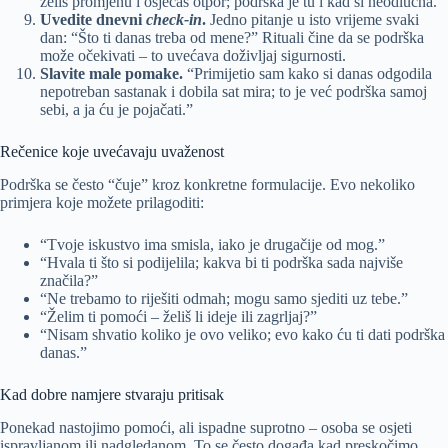
želiš promjenu i osjećaš otpor; podrška je tu i kad si neodlučna.”
Uvedite dnevni
check-in
.
Jedno pitanje u isto vrijeme svaki
dan: “Što ti danas treba od mene?” Rituali čine da se podrška
može očekivati – to uvećava doživljaj sigurnosti.
Slavite male pomake.
“Primijetio sam kako si danas odgodila
nepotreban sastanak i dobila sat mira; to je već podrška samoj
sebi, a ja ću je pojačati.”
Rečenice koje uvećavaju uvaženost
Podrška se često “čuje” kroz konkretne formulacije. Evo nekoliko
primjera koje možete prilagoditi:
“Tvoje iskustvo ima smisla, iako je drugačije od mog.”
“Hvala ti što si podijelila; kakva bi ti podrška sada najviše
značila?”
“Ne trebamo to riješiti odmah; mogu samo sjediti uz tebe.”
“Želim ti pomoći – želiš li ideje ili zagrljaj?”
“Nisam shvatio koliko je ovo veliko; evo kako ću ti dati podrška
danas.”
Kad dobre namjere stvaraju pritisak
Ponekad nastojimo pomoći, ali ispadne suprotno – osoba se osjeti
ispravljanom ili nadgledanom. To se često događa kad preskočimo