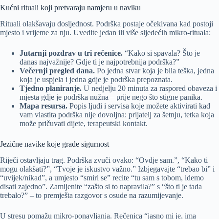
Kućni rituali koji pretvaraju namjeru u naviku
Rituali olakšavaju dosljednost. Podrška postaje očekivana kad postoji
mjesto i vrijeme za nju. Uvedite jedan ili više sljedećih mikro-rituala:
Jutarnji pozdrav u tri rečenice.
“Kako si spavala? Što je
danas najvažnije? Gdje ti je najpotrebnija podrška?”
Večernji pregled dana.
Po jedna stvar koja je bila teška, jedna
koja je uspjela i jedna gdje je podrška prepoznata.
Tjedno planiranje.
U nedjelju 20 minuta za raspored obaveza i
mjesta gdje je podrška nužna – prije nego što stigne panika.
Mapa resursa.
Popis ljudi i servisa koje možete aktivirati kad
vam vlastita podrška nije dovoljna: prijatelj za šetnju, tetka koja
može pričuvati dijete, terapeutski kontakt.
Jezične navike koje grade sigurnost
Riječi ostavljaju trag. Podrška zvuči ovako: “Ovdje sam.”, “Kako ti
mogu olakšati?”, “Tvoje je iskustvo važno.” Izbjegavajte “trebao bi” i
“uvijek/nikad”, a umjesto “smiri se” recite “tu sam s tobom, idemo
disati zajedno”. Zamijenite “zašto si to napravila?” s “što ti je tada
trebalo?” – to premješta razgovor s osude na razumijevanje.
U stresu pomažu mikro-ponavljanja. Rečenica “jasno mi je, ima