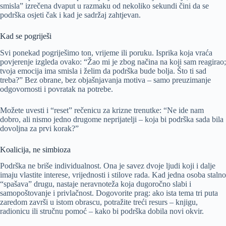
smisla” izrečena dvaput u razmaku od nekoliko sekundi čini da se
podrška osjeti čak i kad je sadržaj zahtjevan.
Kad se pogriješi
Svi ponekad pogriješimo ton, vrijeme ili poruku. Isprika koja vraća
povjerenje izgleda ovako: “Žao mi je zbog načina na koji sam reagirao;
tvoja emocija ima smisla i želim da podrška bude bolja. Što ti sad
treba?” Bez obrane, bez objašnjavanja motiva – samo preuzimanje
odgovornosti i povratak na potrebe.
Možete uvesti i “reset” rečenicu za krizne trenutke: “Ne ide nam
dobro, ali nismo jedno drugome neprijatelji – koja bi podrška sada bila
dovoljna za prvi korak?”
Koalicija, ne simbioza
Podrška ne briše individualnost. Ona je savez dvoje ljudi koji i dalje
imaju vlastite interese, vrijednosti i stilove rada. Kad jedna osoba stalno
“spašava” drugu, nastaje neravnoteža koja dugoročno slabi i
samopoštovanje i privlačnost. Dogovorite prag: ako ista tema tri puta
zaredom završi u istom obrascu, potražite treći resurs – knjigu,
radionicu ili stručnu pomoć – kako bi podrška dobila novi okvir.