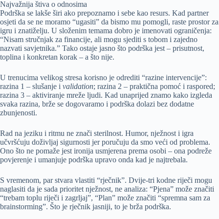
Najvažnija štiva o odnosima
Podrška se lakše širi ako prepoznamo i sebe kao resurs. Kad partner
osjeti da se ne moramo “ugasiti” da bismo mu pomogli, raste prostor za
igru i znatiželju. U složenim temama dobro je imenovati ograničenja:
“Nisam stručnjak za financije, ali mogu sjediti s tobom i zajedno
nazvati savjetnika.” Tako ostaje jasno što podrška jest – prisutnost,
toplina i konkretan korak – a što nije.
U trenucima velikog stresa korisno je odrediti “razine intervencije”:
razina 1 – slušanje i
validation
; razina 2 – praktična pomoć i raspored;
razina 3 – aktiviranje mreže ljudi. Kad unaprijed znamo kako izgleda
svaka razina, brže se dogovaramo i podrška dolazi bez dodatne
zbunjenosti.
Rad na jeziku i ritmu ne znači sterilnost. Humor, nježnost i igra
učvršćuju doživljaj sigurnosti jer poručuju da smo veći od problema.
Ono što ne pomaže jest ironija usmjerena prema osobi – ona podreže
povjerenje i umanjuje podrška upravo onda kad je najtrebala.
S vremenom, par stvara vlastiti “rječnik”. Dvije-tri kodne riječi mogu
naglasiti da je sada prioritet nježnost, ne analiza: “Pjena” može značiti
“trebam toplu riječi i zagrljaj”, “Plan” može značiti “spremna sam za
brainstorming”. Što je rječnik jasniji, to je brža podrška.