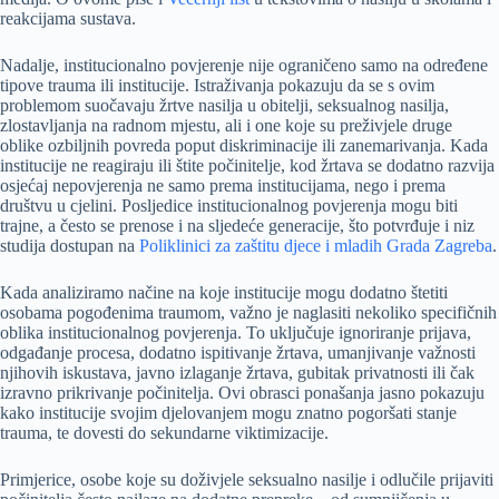
reakcijama sustava.
Nadalje, institucionalno povjerenje nije ograničeno samo na određene
tipove trauma ili institucije. Istraživanja pokazuju da se s ovim
problemom suočavaju žrtve nasilja u obitelji, seksualnog nasilja,
zlostavljanja na radnom mjestu, ali i one koje su preživjele druge
oblike ozbiljnih povreda poput diskriminacije ili zanemarivanja. Kada
institucije ne reagiraju ili štite počinitelje, kod žrtava se dodatno razvija
osjećaj nepovjerenja ne samo prema institucijama, nego i prema
društvu u cjelini. Posljedice institucionalnog povjerenja mogu biti
trajne, a često se prenose i na sljedeće generacije, što potvrđuje i niz
studija dostupan na
Poliklinici za zaštitu djece i mladih Grada Zagreba
.
Kada analiziramo načine na koje institucije mogu dodatno štetiti
osobama pogođenima traumom, važno je naglasiti nekoliko specifičnih
oblika institucionalnog povjerenja. To uključuje ignoriranje prijava,
odgađanje procesa, dodatno ispitivanje žrtava, umanjivanje važnosti
njihovih iskustava, javno izlaganje žrtava, gubitak privatnosti ili čak
izravno prikrivanje počinitelja. Ovi obrasci ponašanja jasno pokazuju
kako institucije svojim djelovanjem mogu znatno pogoršati stanje
trauma, te dovesti do sekundarne viktimizacije.
Primjerice, osobe koje su doživjele seksualno nasilje i odlučile prijaviti