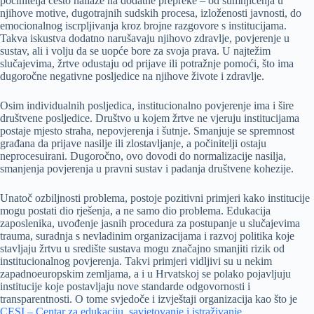
počinitelja često nailaze na dodatne prepreke – od sumnjičenja u
njihove motive, dugotrajnih sudskih procesa, izloženosti javnosti, do
emocionalnog iscrpljivanja kroz brojne razgovore s institucijama.
Takva iskustva dodatno narušavaju njihovo zdravlje, povjerenje u
sustav, ali i volju da se uopće bore za svoja prava. U najtežim
slučajevima, žrtve odustaju od prijave ili potražnje pomoći, što ima
dugoročne negativne posljedice na njihove živote i zdravlje.
Osim individualnih posljedica, institucionalno povjerenje ima i šire
društvene posljedice. Društvo u kojem žrtve ne vjeruju institucijama
postaje mjesto straha, nepovjerenja i šutnje. Smanjuje se spremnost
građana da prijave nasilje ili zlostavljanje, a počinitelji ostaju
neprocesuirani. Dugoročno, ovo dovodi do normalizacije nasilja,
smanjenja povjerenja u pravni sustav i padanja društvene kohezije.
Unatoč ozbiljnosti problema, postoje pozitivni primjeri kako institucije
mogu postati dio rješenja, a ne samo dio problema. Edukacija
zaposlenika, uvođenje jasnih procedura za postupanje u slučajevima
trauma, suradnja s nevladinim organizacijama i razvoj politika koje
stavljaju žrtvu u središte sustava mogu značajno smanjiti rizik od
institucionalnog povjerenja. Takvi primjeri vidljivi su u nekim
zapadnoeuropskim zemljama, a i u Hrvatskoj se polako pojavljuju
institucije koje postavljaju nove standarde odgovornosti i
transparentnosti. O tome svjedoče i izvještaji organizacija kao što je
CESI – Centar za edukaciju, savjetovanje i istraživanje
.