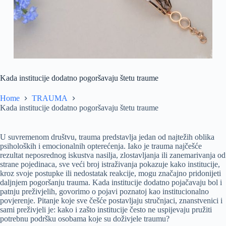
Kada institucije dodatno pogoršavaju štetu traume
Home
TRAUMA
Kada institucije dodatno pogoršavaju štetu traume
U suvremenom društvu, trauma predstavlja jedan od najtežih oblika
psiholoških i emocionalnih opterećenja. Iako je trauma najčešće
rezultat neposrednog iskustva nasilja, zlostavljanja ili zanemarivanja od
strane pojedinaca, sve veći broj istraživanja pokazuje kako institucije,
kroz svoje postupke ili nedostatak reakcije, mogu značajno pridonijeti
daljnjem pogoršanju trauma. Kada institucije dodatno pojačavaju bol i
patnju preživjelih, govorimo o pojavi poznatoj kao institucionalno
povjerenje. Pitanje koje sve češće postavljaju stručnjaci, znanstvenici i
sami preživjeli je: kako i zašto institucije često ne uspijevaju pružiti
potrebnu podršku osobama koje su doživjele traumu?