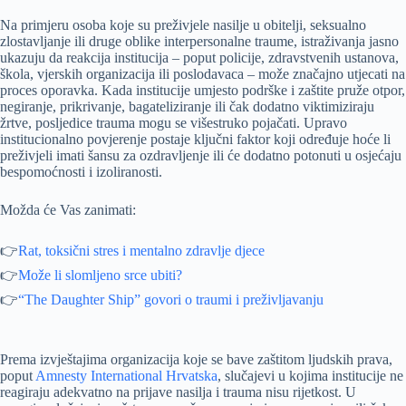
Na primjeru osoba koje su preživjele nasilje u obitelji, seksualno
zlostavljanje ili druge oblike interpersonalne traume, istraživanja jasno
ukazuju da reakcija institucija – poput policije, zdravstvenih ustanova,
škola, vjerskih organizacija ili poslodavaca – može značajno utjecati na
proces oporavka. Kada institucije umjesto podrške i zaštite pruže otpor,
negiranje, prikrivanje, bagateliziranje ili čak dodatno viktimiziraju
žrtve, posljedice trauma mogu se višestruko pojačati. Upravo
institucionalno povjerenje postaje ključni faktor koji određuje hoće li
preživjeli imati šansu za ozdravljenje ili će dodatno potonuti u osjećaju
bespomoćnosti i izoliranosti.
Možda će Vas zanimati:
👉
Rat, toksični stres i mentalno zdravlje djece
👉
Može li slomljeno srce ubiti?
👉
“The Daughter Ship” govori o traumi i preživljavanju
Prema izvještajima organizacija koje se bave zaštitom ljudskih prava,
poput
Amnesty International Hrvatska
, slučajevi u kojima institucije ne
reagiraju adekvatno na prijave nasilja i trauma nisu rijetkost. U