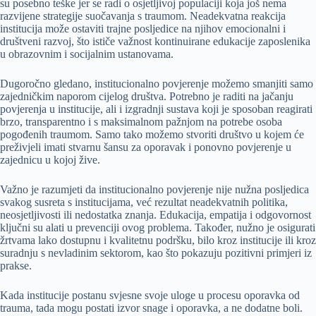
su posebno teške jer se radi o osjetljivoj populaciji koja još nema
razvijene strategije suočavanja s traumom. Neadekvatna reakcija
institucija može ostaviti trajne posljedice na njihov emocionalni i
društveni razvoj, što ističe važnost kontinuirane edukacije zaposlenika
u obrazovnim i socijalnim ustanovama.
Dugoročno gledano, institucionalno povjerenje možemo smanjiti samo
zajedničkim naporom cijelog društva. Potrebno je raditi na jačanju
povjerenja u institucije, ali i izgradnji sustava koji je sposoban reagirati
brzo, transparentno i s maksimalnom pažnjom na potrebe osoba
pogođenih traumom. Samo tako možemo stvoriti društvo u kojem će
preživjeli imati stvarnu šansu za oporavak i ponovno povjerenje u
zajednicu u kojoj žive.
Važno je razumjeti da institucionalno povjerenje nije nužna posljedica
svakog susreta s institucijama, već rezultat neadekvatnih politika,
neosjetljivosti ili nedostatka znanja. Edukacija, empatija i odgovornost
ključni su alati u prevenciji ovog problema. Također, nužno je osigurati
žrtvama lako dostupnu i kvalitetnu podršku, bilo kroz institucije ili kroz
suradnju s nevladinim sektorom, kao što pokazuju pozitivni primjeri iz
prakse.
Kada institucije postanu svjesne svoje uloge u procesu oporavka od
trauma, tada mogu postati izvor snage i oporavka, a ne dodatne boli.