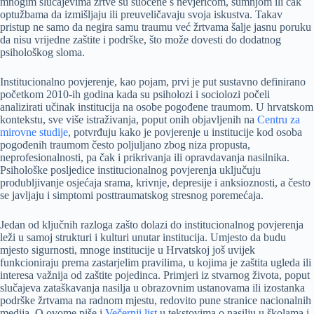
mnogim slučajevima žrtve su suočene s nevjericom, sumnjom ili čak
optužbama da izmišljaju ili preuveličavaju svoja iskustva. Takav
pristup ne samo da negira samu traumu već žrtvama šalje jasnu poruku
da nisu vrijedne zaštite i podrške, što može dovesti do dodatnog
psihološkog sloma.
Institucionalno povjerenje, kao pojam, prvi je put sustavno definirano
početkom 2010-ih godina kada su psiholozi i sociolozi počeli
analizirati učinak institucija na osobe pogođene traumom. U hrvatskom
kontekstu, sve više istraživanja, poput onih objavljenih na
Centru za
mirovne studije
, potvrđuju kako je povjerenje u institucije kod osoba
pogođenih traumom često poljuljano zbog niza propusta,
neprofesionalnosti, pa čak i prikrivanja ili opravdavanja nasilnika.
Psihološke posljedice institucionalnog povjerenja uključuju
produbljivanje osjećaja srama, krivnje, depresije i anksioznosti, a često
se javljaju i simptomi posttraumatskog stresnog poremećaja.
Jedan od ključnih razloga zašto dolazi do institucionalnog povjerenja
leži u samoj strukturi i kulturi unutar institucija. Umjesto da budu
mjesto sigurnosti, mnoge institucije u Hrvatskoj još uvijek
funkcioniraju prema zastarjelim pravilima, u kojima je zaštita ugleda ili
interesa važnija od zaštite pojedinca. Primjeri iz stvarnog života, poput
slučajeva zataškavanja nasilja u obrazovnim ustanovama ili izostanka
podrške žrtvama na radnom mjestu, redovito pune stranice nacionalnih
medija. O ovome piše i
Večernji list
u tekstovima o nasilju u školama i