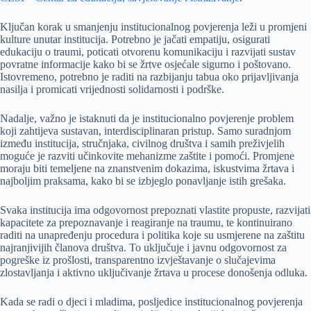
Ključan korak u smanjenju institucionalnog povjerenja leži u promjeni
kulture unutar institucija. Potrebno je jačati empatiju, osigurati
edukaciju o traumi, poticati otvorenu komunikaciju i razvijati sustav
povratne informacije kako bi se žrtve osjećale sigurno i poštovano.
Istovremeno, potrebno je raditi na razbijanju tabua oko prijavljivanja
nasilja i promicati vrijednosti solidarnosti i podrške.
Nadalje, važno je istaknuti da je institucionalno povjerenje problem
koji zahtijeva sustavan, interdisciplinaran pristup. Samo suradnjom
između institucija, stručnjaka, civilnog društva i samih preživjelih
moguće je razviti učinkovite mehanizme zaštite i pomoći. Promjene
moraju biti temeljene na znanstvenim dokazima, iskustvima žrtava i
najboljim praksama, kako bi se izbjeglo ponavljanje istih grešaka.
Svaka institucija ima odgovornost prepoznati vlastite propuste, razvijati
kapacitete za prepoznavanje i reagiranje na traumu, te kontinuirano
raditi na unapređenju procedura i politika koje su usmjerene na zaštitu
najranjivijih članova društva. To uključuje i javnu odgovornost za
pogreške iz prošlosti, transparentno izvještavanje o slučajevima
zlostavljanja i aktivno uključivanje žrtava u procese donošenja odluka.
Kada se radi o djeci i mladima, posljedice institucionalnog povjerenja