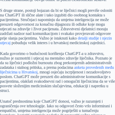
S druge strane, postoji bojazan da bi se liječnici mogli previše osloniti
na ChatGPT ili slične alate i tako izgubiti dio osobnog kontakta s
pacijentima. Stručnjaci napominju da umjetna inteligencija ne može
preuzeti odgovornost za konačnu dijagnozu ili odluke koje mogu
utjecati na zdravlje i život pacijenata. Zdravstveni djelatnici moraju
zadržati nadzor nad komunikacijom i svakako provjeravati odgovore
prije slanja pacijentima. Važno je istaknuti kako
detalji studije i njezin
utjecaj
pobuđuju velik interes i u hrvatskoj medicinskoj zajednici.
Kada govorimo o budućnosti korištenja ChatGPT-a u zdravstvu,
nužno je razmotriti i utjecaj na mentalno zdravlje liječnika. Poznato je
da su liječnici podložni burnoutu zbog prekomjernih administrativnih
zadataka i stalnog pritiska, a prema podacima
anketa provedenih među
liječnicima u Hrvatskoj
, mnogi osjećaju iscrpljenost i nezadovoljstvo
poslom. ChatGPT može preuzeti dio administrativne komunikacije s
pacijentima, olakšati svakodnevni rad i omogućiti liječnicima da se više
posvete složenijim medicinskim slučajevima, edukaciji i napretku u
struci.
Unatoč prednostima koje ChatGPT donosi, važno je razumjeti i
ograničenja ove tehnologije. Iako su odgovori često vrlo informirani i
empatični, umjetna inteligencija može pogriješiti u tumačenju