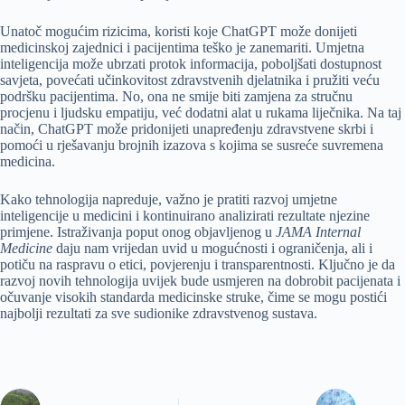
Unatoč mogućim rizicima, koristi koje ChatGPT može donijeti
medicinskoj zajednici i pacijentima teško je zanemariti. Umjetna
inteligencija može ubrzati protok informacija, poboljšati dostupnost
savjeta, povećati učinkovitost zdravstvenih djelatnika i pružiti veću
podršku pacijentima. No, ona ne smije biti zamjena za stručnu
procjenu i ljudsku empatiju, već dodatni alat u rukama liječnika. Na taj
način, ChatGPT može pridonijeti unapređenju zdravstvene skrbi i
pomoći u rješavanju brojnih izazova s kojima se susreće suvremena
medicina.
Kako tehnologija napreduje, važno je pratiti razvoj umjetne
inteligencije u medicini i kontinuirano analizirati rezultate njezine
primjene. Istraživanja poput onog objavljenog u
JAMA Internal
Medicine
daju nam vrijedan uvid u mogućnosti i ograničenja, ali i
potiču na raspravu o etici, povjerenju i transparentnosti. Ključno je da
razvoj novih tehnologija uvijek bude usmjeren na dobrobit pacijenata i
očuvanje visokih standarda medicinske struke, čime se mogu postići
najbolji rezultati za sve sudionike zdravstvenog sustava.