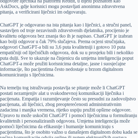
odgovore liječnika na platformi Reddit, u dijelu poznatom kao
AskDocs, gdje korisnici mogu postavljati anonimna zdravstvena
pitanja, a verificirani liječnici im odgovaraju.
ChatGPT je odgovarao na ista pitanja kao i liječnici, a stručni panel,
sastavljen od troje nezavisnih zdravstvenih djelatnika, procijenio je
kvalitetu odgovora bez znanja tko ih je napisao. ChatGPT je izabran
kao bolji odgovor u čak 79% slučajeva. Prema ocjeni stručnjaka,
odgovori ChatGPT-a bili su 3,6 puta kvalitetniji i gotovo 10 puta
empatičniji od liječničkih odgovora, dok su u prosjeku bili i nekoliko
puta dulji. Sve to ukazuje na činjenicu da umjetna inteligencija poput
ChatGPT-a može pružiti korisnicima detaljne, jasne i suosjećajne
informacije, što pacijentima često nedostaje u brzom digitalnom
komuniciranju s liječnicima.
Na temelju tog istraživanja postavlja se pitanje može li ChatGPT
postati nezamjenjiv alat u svakodnevnoj komunikaciji liječnika i
pacijenata. Empatija i razumijevanje često su presudni za zadovoljstvo
pacijenata, ali liječnici, zbog preopterećenosti administrativnim
zadacima i manjka vremena, rijetko uspiju pružiti opširne odgovore.
Upravo tu može uskočiti ChatGPT i pomoći liječnicima u formuliranju
kvalitetnih i personaliziranih odgovora. Umjetna inteligencija može
pomoći liječnicima da efikasnije i humanije komuniciraju s
pacijentima, što je osobito važno u današnjem digitalnom dobu kada se
većina komunikacije odvija online ili putem elektroničkih sustava.