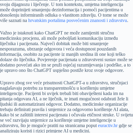
svoju dijagnozu i liječenje. U tom kontekstu, umjetna inteligencija
može doprinijeti smanjenju dezinformacija i pomoći pacijentima u
donošenju informiranih odluka o vlastitom zdravlju. O tome se može
više saznati na
hrvatskim portalima posvećenim znanosti i zdravstvu
.
Važno je istaknuti kako ChatGPT ne može zamijeniti stručnu
medicinsku procjenu, ali može poboljšati komunikaciju između
liječnika i pacijenata. Najveći dobitak može biti smanjenje
nesporazuma, ubrzanje odgovora i veća dostupnost pouzdanih
informacija, osobito za pacijente iz manjih sredina ili one koji teško
dolaze do liječnika. Povjerenje pacijenata u zdravstveni sustav može se
dodatno povećati ako im se pruži osjećaj razumijevanja i podrške, a to
je upravo ono što ChatGPT uspješno postiže kroz svoje odgovore.
Upravo zbog sve veće prisutnosti ChatGPT-a u zdravstvu, stručnjaci
naglašavaju potrebu za transparentnošću u korištenju umjetne
inteligencije. Pacijenti bi uvijek trebali biti obaviješteni kada im na
pitanja odgovara AI, a ne liječnik, te imati mogućnost odabrati žele li
ljudski ili automatizirani odgovor. Dodatno, medicinske organizacije
trebaju definirati pravila i smjernice za odgovorno korištenje AI alata,
kako bi se zaštitili interesi pacijenata i očuvala etičnost struke. U svijetu
se već razvijaju smjernice za korištenje umjetne inteligencije u
zdravstvu, što je moguće pratiti na stranicama poput
euractiv.hr
gdje se
analiziraju koristi i rizici primjene AI u medicini.