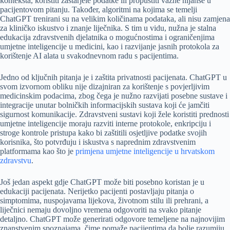
konteksta, koristiti zastarjele podatke ili propustiti važne nijanse u
pacijentovom pitanju. Također, algoritmi na kojima se temelji
ChatGPT trenirani su na velikim količinama podataka, ali nisu zamjena
za kliničko iskustvo i znanje liječnika. S tim u vidu, nužna je stalna
edukacija zdravstvenih djelatnika o mogućnostima i ograničenjima
umjetne inteligencije u medicini, kao i razvijanje jasnih protokola za
korištenje AI alata u svakodnevnom radu s pacijentima.
Jedno od ključnih pitanja je i zaštita privatnosti pacijenata. ChatGPT u
svom izvornom obliku nije dizajniran za korištenje s povjerljivim
medicinskim podacima, zbog čega je nužno razvijati posebne sustave i
integracije unutar bolničkih informacijskih sustava koji će jamčiti
sigurnost komunikacije. Zdravstveni sustavi koji žele koristiti prednosti
umjetne inteligencije moraju razviti interne protokole, enkripciju i
stroge kontrole pristupa kako bi zaštitili osjetljive podatke svojih
korisnika, što potvrđuju i iskustva s naprednim zdravstvenim
platformama kao što je
primjena umjetne inteligencije u hrvatskom
zdravstvu
.
Još jedan aspekt gdje ChatGPT može biti posebno koristan je u
edukaciji pacijenata. Nerijetko pacijenti postavljaju pitanja o
simptomima, nuspojavama lijekova, životnom stilu ili prehrani, a
liječnici nemaju dovoljno vremena odgovoriti na svako pitanje
detaljno. ChatGPT može generirati odgovore temeljene na najnovijim
znanstvenim spoznajama, čime pomaže pacijentima da bolje razumiju