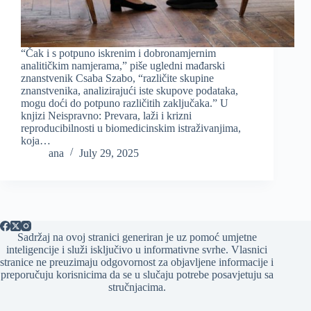
“Čak i s potpuno iskrenim i dobronamjernim
analitičkim namjerama,” piše ugledni mađarski
znanstvenik Csaba Szabo, “različite skupine
znanstvenika, analizirajući iste skupove podataka,
mogu doći do potpuno različitih zaključaka.” U
knjizi Neispravno: Prevara, laži i krizni
reproducibilnosti u biomedicinskim istraživanjima,
koja…
ana
July 29, 2025
Sadržaj na ovoj stranici generiran je uz pomoć umjetne
inteligencije i služi isključivo u informativne svrhe. Vlasnici
stranice ne preuzimaju odgovornost za objavljene informacije i
preporučuju korisnicima da se u slučaju potrebe posavjetuju sa
stručnjacima.