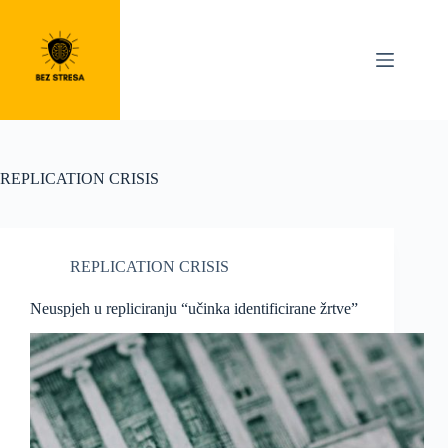
Skip
to
content
REPLICATION CRISIS
REPLICATION CRISIS
Neuspjeh u repliciranju “učinka identificirane žrtve”