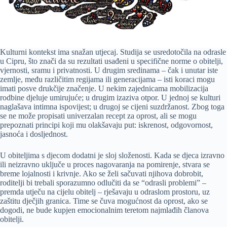
Kulturni kontekst ima snažan utjecaj. Studija se usredotočila na odrasle
u Cipru, što znači da su rezultati usađeni u specifične norme o obitelji,
vjernosti, sramu i privatnosti. U drugim sredinama – čak i unutar iste
zemlje, među različitim regijama ili generacijama – isti koraci mogu
imati posve drukčije značenje. U nekim zajednicama mobilizacija
rodbine djeluje umirujuće; u drugim izaziva otpor. U jednoj se kulturi
naglašava intimna ispovijest; u drugoj se cijeni suzdržanost. Zbog toga
se ne može propisati univerzalan recept za oprost, ali se mogu
prepoznati principi koji mu olakšavaju put: iskrenost, odgovornost,
jasnoća i dosljednost.
U obiteljima s djecom dodatni je sloj složenosti. Kada se djeca izravno
ili neizravno uključe u proces nagovaranja na pomirenje, stvara se
breme lojalnosti i krivnje. Ako se želi sačuvati njihova dobrobit,
roditelji bi trebali sporazumno odlučiti da se “odrasli problemi” –
premda utječu na cijelu obitelj – rješavaju u odraslom prostoru, uz
zaštitu dječjih granica. Time se čuva mogućnost da oprost, ako se
dogodi, ne bude kupjen emocionalnim teretom najmlađih članova
obitelji.