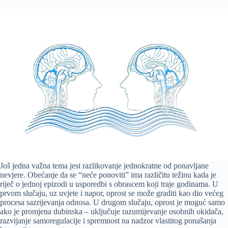
Još jedna važna tema jest razlikovanje jednokratne od ponavljane
nevjere. Obećanje da se “neće ponoviti” ima različitu težinu kada je
riječ o jednoj epizodi u usporedbi s obrascem koji traje godinama. U
prvom slučaju, uz uvjete i napor, oprost se može graditi kao dio većeg
procesa sazrijevanja odnosa. U drugom slučaju, oprost je moguć samo
ako je promjena dubinska – uključuje razumijevanje osobnih okidača,
razvijanje samoregulacije i spremnost na nadzor vlastitog ponašanja