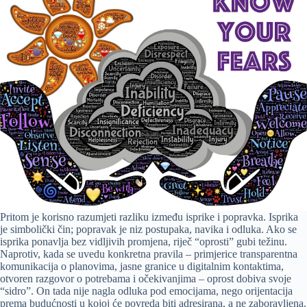
Pritom je korisno razumjeti razliku između isprike i popravka. Isprika
je simbolički čin; popravak je niz postupaka, navika i odluka. Ako se
isprika ponavlja bez vidljivih promjena, riječ “oprosti” gubi težinu.
Naprotiv, kada se uvedu konkretna pravila – primjerice transparentna
komunikacija o planovima, jasne granice u digitalnim kontaktima,
otvoren razgovor o potrebama i očekivanjima – oprost dobiva svoje
“sidro”. On tada nije nagla odluka pod emocijama, nego orijentacija
prema budućnosti u kojoj će povreda biti adresirana, a ne zaboravljena.