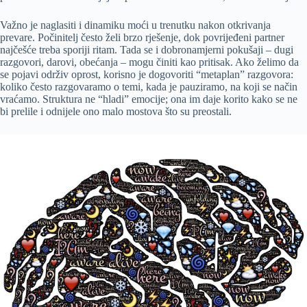
Važno je naglasiti i dinamiku moći u trenutku nakon otkrivanja
prevare. Počinitelj često želi brzo rješenje, dok povrijeđeni partner
najčešće treba sporiji ritam. Tada se i dobronamjerni pokušaji – dugi
razgovori, darovi, obećanja – mogu činiti kao pritisak. Ako želimo da
se pojavi održiv oprost, korisno je dogovoriti “metaplan” razgovora:
koliko često razgovaramo o temi, kada je pauziramo, na koji se način
vraćamo. Struktura ne “hladi” emocije; ona im daje korito kako se ne
bi prelile i odnijele ono malo mostova što su preostali.