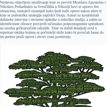
Nedavno objavljeno istraživanje koje su proveli Menelaos Apostolou i
Nikolaos Pediaditakis sa Sveučilišta u Nikoziji bavi se upravo tim
obrascima, nastojeći razumjeti kako ljudi traže oprost nakon afere te
koje se psihološke strategije najčešće biraju. Autori su kombinirali
dubinske intervjue i otvorene upitnike u nekoliko studija, a zatim su
identificirane obrasce provjerili računalno potpomognutim upitnikom
na uzorku grčkojezičnih odraslih. Time su dobili detaljniji uvid u
repertoar taktika kojima se počinitelji služe kako bi povećali šanse da
im partner pruži oprost i otvori vrata pomirenju.