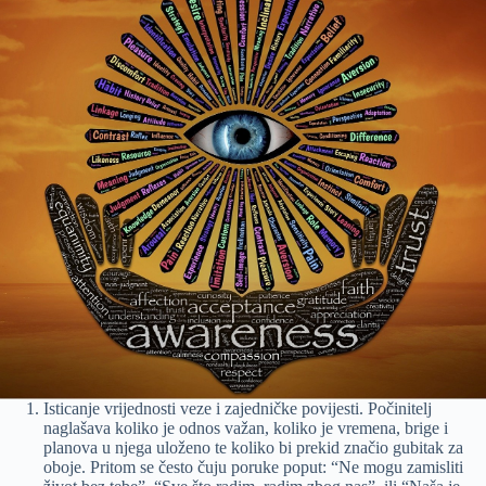
Isticanje vrijednosti veze i zajedničke povijesti. Počinitelj
naglašava koliko je odnos važan, koliko je vremena, brige i
planova u njega uloženo te koliko bi prekid značio gubitak za
oboje. Pritom se često čuju poruke poput: “Ne mogu zamisliti