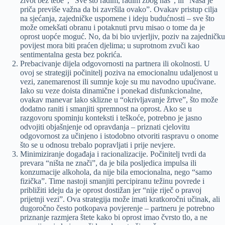
život bez tebe”, “Sve što radim, radim zbog nas”, ili “Naša je
priča previše važna da bi završila ovako”. Ovakav pristup cilja
na sjećanja, zajedničke uspomene i ideju budućnosti – sve što
može omekšati obranu i potaknuti prvu misao o tome da je
oprost uopće moguć. No, da bi bio uvjerljiv, poziv na zajedničku
povijest mora biti praćen djelima; u suprotnom zvuči kao
sentimentalna gesta bez pokrića.
Prebacivanje dijela odgovornosti na partnera ili okolnosti. U
ovoj se strategiji počinitelj poziva na emocionalnu udaljenost u
vezi, zanemarenost ili sumnje koje su mu navodno upućivane.
Iako su veze doista dinamične i ponekad disfunkcionalne,
ovakav manevar lako sklizne u “okrivljavanje žrtve”, što može
dodatno raniti i smanjiti spremnost na oprost. Ako se u
razgovoru spominju konteksti i teškoće, potrebno je jasno
odvojiti objašnjenje od opravdanja – priznati cjelovitu
odgovornost za učinjeno i istodobno otvoriti raspravu o onome
što se u odnosu trebalo popravljati i prije nevjere.
Minimiziranje događaja i racionalizacije. Počinitelj tvrdi da
prevara “ništa ne znači”, da je bila posljedica impulsa ili
konzumacije alkohola, da nije bila emocionalna, nego “samo
fizička”. Time nastoji smanjiti percipiranu težinu povrede i
približiti ideju da je oprost dostižan jer “nije riječ o pravoj
prijetnji vezi”. Ova strategija može imati kratkoročni učinak, ali
dugoročno često potkopava povjerenje – partneru je potrebno
priznanje razmjera štete kako bi oprost imao čvrsto tlo, a ne