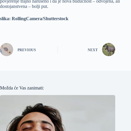
povjerenje trajno narušeno i da je nova budućnost – odvojena, ali
dostojanstvena – bolji put.
slika: RollingCamera/Shutterstock
PREVIOUS
NEXT
Možda će Vas zanimati: