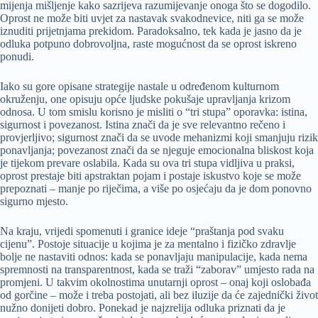
mijenja mišljenje kako sazrijeva razumijevanje onoga što se dogodilo.
Oprost ne može biti uvjet za nastavak svakodnevice, niti ga se može
iznuditi prijetnjama prekidom. Paradoksalno, tek kada je jasno da je
odluka potpuno dobrovoljna, raste mogućnost da se oprost iskreno
ponudi.
Iako su gore opisane strategije nastale u određenom kulturnom
okruženju, one opisuju opće ljudske pokušaje upravljanja krizom
odnosa. U tom smislu korisno je misliti o “tri stupa” oporavka: istina,
sigurnost i povezanost. Istina znači da je sve relevantno rečeno i
provjerljivo; sigurnost znači da se uvode mehanizmi koji smanjuju rizik
ponavljanja; povezanost znači da se njeguje emocionalna bliskost koja
je tijekom prevare oslabila. Kada su ova tri stupa vidljiva u praksi,
oprost prestaje biti apstraktan pojam i postaje iskustvo koje se može
prepoznati – manje po riječima, a više po osjećaju da je dom ponovno
sigurno mjesto.
Na kraju, vrijedi spomenuti i granice ideje “praštanja pod svaku
cijenu”. Postoje situacije u kojima je za mentalno i fizičko zdravlje
bolje ne nastaviti odnos: kada se ponavljaju manipulacije, kada nema
spremnosti na transparentnost, kada se traži “zaborav” umjesto rada na
promjeni. U takvim okolnostima unutarnji oprost – onaj koji oslobađa
od gorčine – može i treba postojati, ali bez iluzije da će zajednički život
nužno donijeti dobro. Ponekad je najzrelija odluka priznati da je