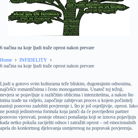
6 načina na koje ljudi traže oprost nakon prevare
Home
INFIDELITY
6 načina na koje ljudi traže oprost nakon prevare
Ljudi u gotovo svim kulturama teže bliskim, dugotrajnim odnosima,
najčešće romantičnima i često monogamnima. Unatoč toj težnji,
nevjera se pojavljuje u različitim oblicima i intenzitetima, a nakon što
istina izađe na vidjelo, započinje zahtjevan proces u kojem počinitelj
nastoji ponovno zadobiti povjerenje i, što je još osjetljivije, oprost. Iako
ne postoji jedinstvena formula koja jamči da će povrijeđeni partner
ponovno vjerovati, postoje obrasci ponašanja koji se iznova pojavljuju
kada netko pokuša zacijeliti odnos i zatražiti oprost – od emocionalnih
apela do konkretnog djelovanja usmjerenog na popravak povjerenja.