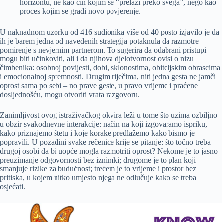
horizontu, ne kao čin kojim se “prelazi preko svega”, nego kao
proces kojim se gradi novo povjerenje.
U naknadnom uzorku od 416 sudionika više od 40 posto izjavilo je da
ih je barem jedna od navedenih strategija potaknula da razmotre
pomirenje s nevjernim partnerom. To sugerira da odabrani pristupi
mogu biti učinkoviti, ali i da njihova djelotvornost ovisi o nizu
čimbenika: osobnoj povijesti, dobi, sklonostima, obiteljskim obrascima
i emocionalnoj spremnosti. Drugim riječima, niti jedna gesta ne jamči
oprost sama po sebi – no prave geste, u pravo vrijeme i praćene
dosljednošću, mogu otvoriti vrata razgovoru.
Zanimljivost ovog istraživačkog okvira leži u tome što uzima ozbiljno
u obzir svakodnevne interakcije: način na koji izgovaramo ispriku,
kako priznajemo štetu i koje korake predlažemo kako bismo je
popravili. U pozadini svake rečenice krije se pitanje: što točno treba
drugoj osobi da bi uopće mogla razmotriti oprost? Nekome je to jasno
preuzimanje odgovornosti bez iznimki; drugome je to plan koji
smanjuje rizike za budućnost; trećem je to vrijeme i prostor bez
pritiska, u kojem nitko umjesto njega ne odlučuje kako se treba
osjećati.