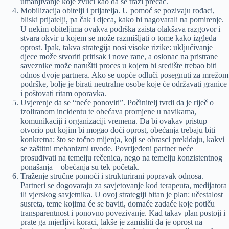
umanjivanje koje zvuči kao da se traži prečac.
Mobilizacija obitelji i prijatelja. U pomoć se pozivaju rođaci,
bliski prijatelji, pa čak i djeca, kako bi nagovarali na pomirenje.
U nekim obiteljima ovakva podrška zaista olakšava razgovor i
stvara okvir u kojem se može razmišljati o tome kako izgleda
oprost. Ipak, takva strategija nosi visoke rizike: uključivanje
djece može stvoriti pritisak i nove rane, a oslonac na pristrane
saveznike može narušiti proces u kojem bi središte trebao biti
odnos dvoje partnera. Ako se uopće odluči posegnuti za mrežom
podrške, bolje je birati neutralne osobe koje će održavati granice
i poštovati ritam oporavka.
Uvjerenje da se “neće ponoviti”. Počinitelj tvrdi da je riječ o
izoliranom incidentu te obećava promjene u navikama,
komunikaciji i organizaciji vremena. Da bi ovakav pristup
otvorio put kojim bi mogao doći oprost, obećanja trebaju biti
konkretna: što se točno mijenja, koji se obrasci prekidaju, kakvi
se zaštitni mehanizmi uvode. Povrijeđeni partner neće
prosuđivati na temelju rečenica, nego na temelju konzistentnog
ponašanja – obećanja su tek početak.
Traženje stručne pomoći i strukturirani popravak odnosa.
Partneri se dogovaraju za savjetovanje kod terapeuta, medijatora
ili vjerskog savjetnika. U ovoj strategiji bitan je plan: učestalost
susreta, teme kojima će se baviti, domaće zadaće koje potiču
transparentnost i ponovno povezivanje. Kad takav plan postoji i
prate ga mjerljivi koraci, lakše je zamisliti da je oprost na