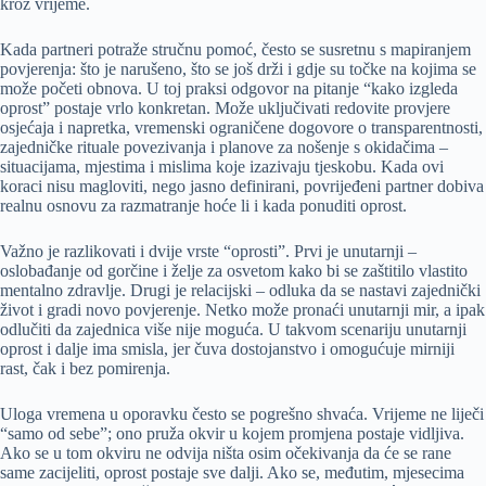
kroz vrijeme.
Kada partneri potraže stručnu pomoć, često se susretnu s mapiranjem
povjerenja: što je narušeno, što se još drži i gdje su točke na kojima se
može početi obnova. U toj praksi odgovor na pitanje “kako izgleda
oprost” postaje vrlo konkretan. Može uključivati redovite provjere
osjećaja i napretka, vremenski ograničene dogovore o transparentnosti,
zajedničke rituale povezivanja i planove za nošenje s okidačima –
situacijama, mjestima i mislima koje izazivaju tjeskobu. Kada ovi
koraci nisu magloviti, nego jasno definirani, povrijeđeni partner dobiva
realnu osnovu za razmatranje hoće li i kada ponuditi oprost.
Važno je razlikovati i dvije vrste “oprosti”. Prvi je unutarnji –
oslobađanje od gorčine i želje za osvetom kako bi se zaštitilo vlastito
mentalno zdravlje. Drugi je relacijski – odluka da se nastavi zajednički
život i gradi novo povjerenje. Netko može pronaći unutarnji mir, a ipak
odlučiti da zajednica više nije moguća. U takvom scenariju unutarnji
oprost i dalje ima smisla, jer čuva dostojanstvo i omogućuje mirniji
rast, čak i bez pomirenja.
Uloga vremena u oporavku često se pogrešno shvaća. Vrijeme ne liječi
“samo od sebe”; ono pruža okvir u kojem promjena postaje vidljiva.
Ako se u tom okviru ne odvija ništa osim očekivanja da će se rane
same zacijeliti, oprost postaje sve dalji. Ako se, međutim, mjesecima