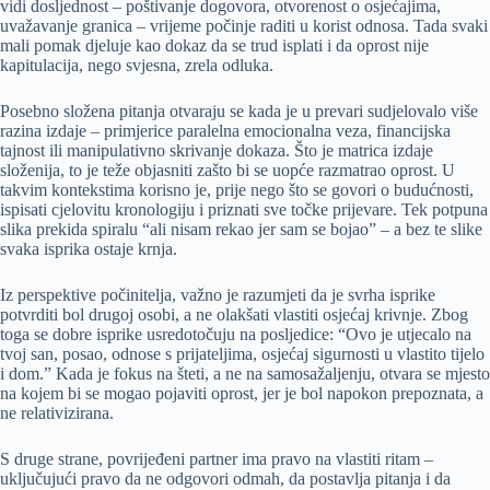
vidi dosljednost – poštivanje dogovora, otvorenost o osjećajima,
uvažavanje granica – vrijeme počinje raditi u korist odnosa. Tada svaki
mali pomak djeluje kao dokaz da se trud isplati i da oprost nije
kapitulacija, nego svjesna, zrela odluka.
Posebno složena pitanja otvaraju se kada je u prevari sudjelovalo više
razina izdaje – primjerice paralelna emocionalna veza, financijska
tajnost ili manipulativno skrivanje dokaza. Što je matrica izdaje
složenija, to je teže objasniti zašto bi se uopće razmatrao oprost. U
takvim kontekstima korisno je, prije nego što se govori o budućnosti,
ispisati cjelovitu kronologiju i priznati sve točke prijevare. Tek potpuna
slika prekida spiralu “ali nisam rekao jer sam se bojao” – a bez te slike
svaka isprika ostaje krnja.
Iz perspektive počinitelja, važno je razumjeti da je svrha isprike
potvrditi bol drugoj osobi, a ne olakšati vlastiti osjećaj krivnje. Zbog
toga se dobre isprike usredotočuju na posljedice: “Ovo je utjecalo na
tvoj san, posao, odnose s prijateljima, osjećaj sigurnosti u vlastito tijelo
i dom.” Kada je fokus na šteti, a ne na samosažaljenju, otvara se mjesto
na kojem bi se mogao pojaviti oprost, jer je bol napokon prepoznata, a
ne relativizirana.
S druge strane, povrijeđeni partner ima pravo na vlastiti ritam –
uključujući pravo da ne odgovori odmah, da postavlja pitanja i da