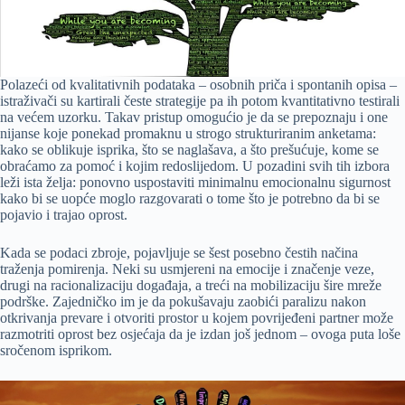
Polazeći od kvalitativnih podataka – osobnih priča i spontanih opisa –
istraživači su kartirali česte strategije pa ih potom kvantitativno testirali
na većem uzorku. Takav pristup omogućio je da se prepoznaju i one
nijanse koje ponekad promaknu u strogo strukturiranim anketama:
kako se oblikuje isprika, što se naglašava, a što prešućuje, kome se
obraćamo za pomoć i kojim redoslijedom. U pozadini svih tih izbora
leži ista želja: ponovno uspostaviti minimalnu emocionalnu sigurnost
kako bi se uopće moglo razgovarati o tome što je potrebno da bi se
pojavio i trajao oprost.
Kada se podaci zbroje, pojavljuje se šest posebno čestih načina
traženja pomirenja. Neki su usmjereni na emocije i značenje veze,
drugi na racionalizaciju događaja, a treći na mobilizaciju šire mreže
podrške. Zajedničko im je da pokušavaju zaobići paralizu nakon
otkrivanja prevare i otvoriti prostor u kojem povrijeđeni partner može
razmotriti oprost bez osjećaja da je izdan još jednom – ovoga puta loše
sročenom isprikom.