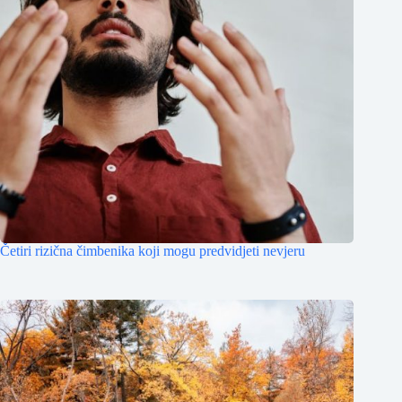
Četiri rizična čimbenika koji mogu predvidjeti nevjeru