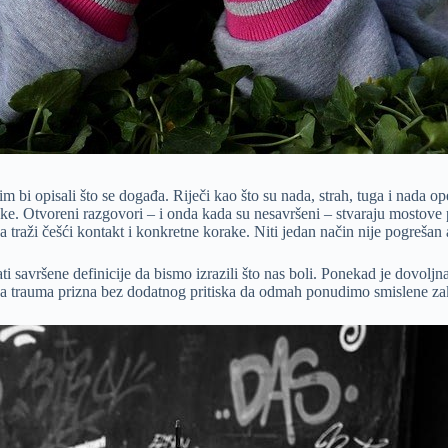
 bi opisali što se događa. Riječi kao što su nada, strah, tuga i nada op
ke. Otvoreni razgovori – i onda kada su nesavršeni – stvaraju mostove p
ga traži češći kontakt i konkretne korake. Niti jedan način nije pogreša
savršene definicije da bismo izrazili što nas boli. Ponekad je dovoljna
vna trauma prizna bez dodatnog pritiska da odmah ponudimo smislene za