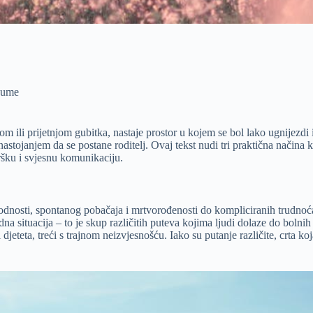
raume
 ili prijetnjom gubitka, nastaje prostor u kojem se bol lako ugnijezdi 
nastojanjem da se postane roditelj. Ovaj tekst nudi tri praktična načina
dršku i svjesnu komunikaciju.
dnosti, spontanog pobačaja i mrtvorođenosti do kompliciranih trudnoća
a situacija – to je skup različitih puteva kojima ljudi dolaze do bolnih
 djeteta, treći s trajnom neizvjesnošću. Iako su putanje različite, crta k