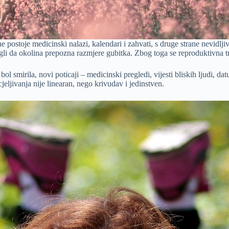
 postoje medicinski nalazi, kalendari i zahvati, s druge strane nevidljiv
gli da okolina prepozna razmjere gubitka. Zbog toga se reproduktivna tra
e bol smirila, novi poticaji – medicinski pregledi, vijesti bliskih ljudi,
ljivanja nije linearan, nego krivudav i jedinstven.