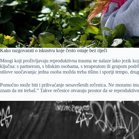
Kako razgovarati o iskustvu koje često ostaje bez riječi
Mnogi koji proživljavaju reproduktivna trauma ne nalaze lako jezik kojim
ključna: s partnerom, s bliskim osobama, s terapeutom ili grupom podrš
stilove suočavanja: jedna osoba možda treba tišinu i sporiji tempo, dru
Pomoćno može biti i prihvaćanje nesavršenih rečenica. Ne moramo imati 
znam da mi trebaš.” Takve rečenice otvaraju prostor da se reprodukti