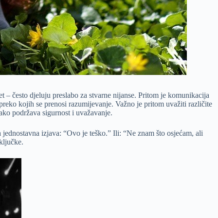
et – često djeluju preslabo za stvarne nijanse. Pritom je komunikacija
reko kojih se prenosi razumijevanje. Važno je pritom uvažiti različite
n ako podržava sigurnost i uvažavanje.
 jednostavna izjava: “Ovo je teško.” Ili: “Ne znam što osjećam, ali
ključke.