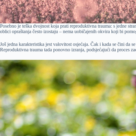
Posebno je teška dvojnost koja prati reproduktivna trauma: s jedne strane
oblici opraštanja često izostaju – nema uobičajenih okvira koji bi pomo
Još jedna karakteristika jest valovitost osjećaja. Čak i kada se čini da s
Reproduktivna trauma tada ponovno izranja, podsjećajući da proces zacje