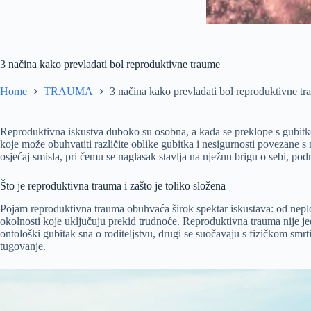
3 načina kako prevladati bol reproduktivne traume
Home
TRAUMA
3 načina kako prevladati bol reproduktivne t
Reproduktivna iskustva duboko su osobna, a kada se preklope s gubitkom
koje može obuhvatiti različite oblike gubitka i nesigurnosti povezane s 
osjećaj smisla, pri čemu se naglasak stavlja na nježnu brigu o sebi, po
Što je reproduktivna trauma i zašto je toliko složena
Pojam reproduktivna trauma obuhvaća širok spektar iskustava: od neplo
okolnosti koje uključuju prekid trudnoće. Reproduktivna trauma nije jedn
ontološki gubitak sna o roditeljstvu, drugi se suočavaju s fizičkom smrti
tugovanje.