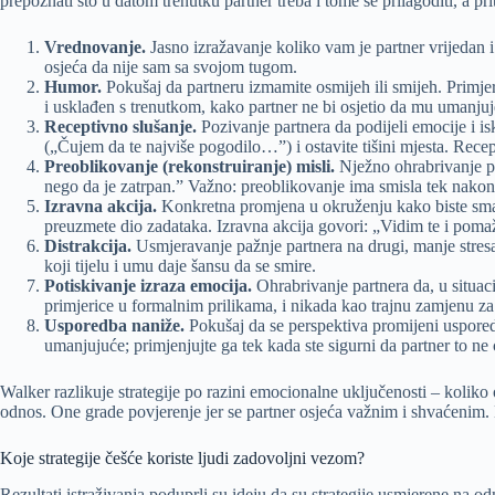
prepoznati što u datom trenutku partner treba i tome se prilagoditi, a pr
Vrednovanje.
Jasno izražavanje koliko vam je partner vrijedan i
osjeća da nije sam sa svojom tugom.
Humor.
Pokušaj da partneru izmamite osmijeh ili smijeh. Primjeric
i usklađen s trenutkom, kako partner ne bi osjetio da mu umanjuje
Receptivno slušanje.
Pozivanje partnera da podijeli emocije i isk
(„Čujem da te najviše pogodilo…”) i ostavite tišini mjesta. Recept
Preoblikovanje (rekonstruiranje) misli.
Nježno ohrabrivanje par
nego da je zatrpan.” Važno: preoblikovanje ima smisla tek nakon š
Izravna akcija.
Konkretna promjena u okruženju kako biste smanji
preuzmete dio zadataka. Izravna akcija govori: „Vidim te i po
Distrakcija.
Usmjeravanje pažnje partnera na drugi, manje stresan
koji tijelu i umu daje šansu da se smire.
Potiskivanje izraza emocija.
Ohrabrivanje partnera da, u situacij
primjerice u formalnim prilikama, i nikada kao trajnu zamjenu za
Usporedba naniže.
Pokušaj da se perspektiva promijeni usporedbo
umanjujuće; primjenjujte ga tek kada ste sigurni da partner to ne 
Walker razlikuje strategije po razini emocionalne uključenosti – koliko
odnos. One grade povjerenje jer se partner osjeća važnim i shvaćenim. Hu
Koje strategije češće koriste ljudi zadovoljni vezom?
Rezultati istraživanja poduprli su ideju da su strategije usmjerene na 