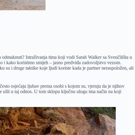
o odmaknuti? Istraživanja tima koji vodi Sarah Walker sa Sveučilišta u
o i kako koristimo smijeh – jasno predviđa zadovoljstvo vezom.
u su i druge taktike koje ljudi koriste kada je partner neraspoložen, ali
često osjećaju ljubav prema osobi s kojom su, vjeruju da je njihov
e ušli u taj odnos. U tom sklopu ključnu ulogu ima način na koji