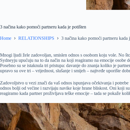
3 načina kako pomoći partneru kada je potišten
Home
RELATIONSHIPS
3 načina kako pomoći partneru kada j
Mnogi ljudi žele zadovoljan, smislen odnos s osobom koju vole. No što r
Sydneyju upućuju na to da način na koji reagiramo na emocije osobe do
Posebno su se istaknula tri pristupa: davanje do znanja koliko je partne
upravo su ove tri – vrijednost, slušanje i smijeh – najtvrđe uporište dob
Zadovoljstvo u vezi znači da vaš odnos ispunjava očekivanja i potrebe t
odnos bolji od većine i razvijaju navike koje hrane bliskost. Oni koji 
reagiramo kada partner proživljava teške emocije – tada se pokaže kolik