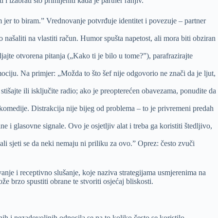
 izabrati što primijeniti kada je partner ranjiv.
m jer to biram.” Vrednovanje potvrđuje identitet i povezuje – partner
 našaliti na vlastiti račun. Humor spušta napetost, ali mora biti obziran
ajte otvorena pitanja („Kako ti je bilo u tome?”), parafrazirajte
ciju. Na primjer: „Možda to što šef nije odgovorio ne znači da je ljut,
išajte ili isključite radio; ako je preopterećen obavezama, ponudite da
komedije. Distrakcija nije bijeg od problema – to je privremeni predah
i glasovne signale. Ovo je osjetljiv alat i treba ga koristiti štedljivo,
li sjeti se da neki nemaju ni priliku za ovo.” Oprez: često zvuči
vanje i receptivno slušanje, koje naziva strategijama usmjerenima na
 brzo spustiti obrane te stvoriti osjećaj bliskosti.
h i nezadovoljnih odnosila se na to koliko često se koristilo