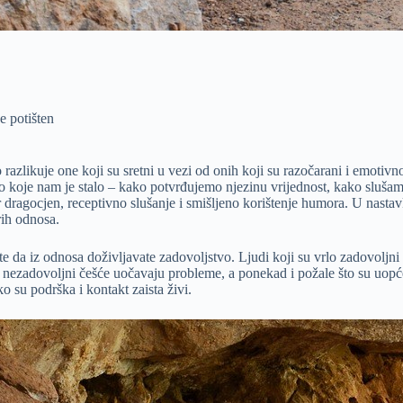
e potišten
azlikuje one koji su sretni u vezi od onih koji su razočarani i emotivn
 koje nam je stalo – kako potvrđujemo njezinu vrijednost, kako slušam
r dragocjen, receptivno slušanje i smišljeno korištenje humora. U nastavk
rih odnosa.
e da iz odnosa doživljavate zadovoljstvo. Ljudi koji su vrlo zadovoljni 
su nezadovoljni češće uočavaju probleme, a ponekad i požale što su uopć
o su podrška i kontakt zaista živi.