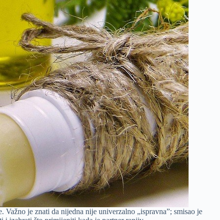
e. Važno je znati da nijedna nije univerzalno „ispravna”; smisao je