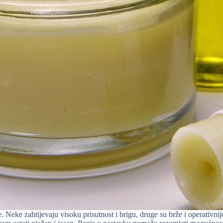
 Neke zahtijevaju visoku prisutnost i brigu, druge su brže i operativnij