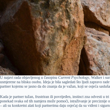
U najavi rada objavljenog u časopisu
Current Psychology
, Walker i su
usmjerene na blisku osobu. Ideja je bila sagledati što ljudi zapravo rade 
partner kojemu se jasno da do znanja da je važan, koji se osjeća sasluš
Kada je partner tužan, frustriran ili povrijeđen, instinct zna odvesti u 
ponekad svaka od tih namjera može pomoći, istraživanje je preciznije opi
– ali su konkretni alati koji partnerima daju osjećaj da su viđeni i sigurn