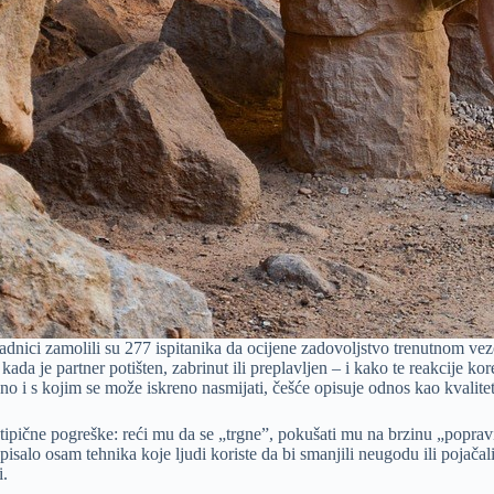
radnici zamolili su 277 ispitanika da ocijene zadovoljstvo trenutnom vezo
kada je partner potišten, zabrinut ili preplavljen – i kako te reakcije ko
ano i s kojim se može iskreno nasmijati, češće opisuje odnos kao kvalite
tri tipične pogreške: reći mu da se „trgne”, pokušati mu na brzinu „poprav
salo osam tehnika koje ljudi koriste da bi smanjili neugodu ili pojačali
i.