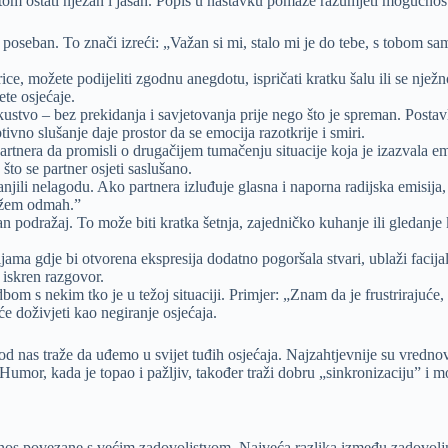
itom ostati nježan i jasan. Popis u nastavku pomaže razumjeti mogućnosti i
 poseban. To znači izreći: „Važan si mi, stalo mi je do tebe, s tobom sa
e, možete podijeliti zgodnu anegdotu, ispričati kratku šalu ili se nježno
te osjećaje.
ustvo – bez prekidanja i savjetovanja prije nego što je spreman. Postavlj
ivno slušanje daje prostor da se emocija razotkrije i smiri.
tnera da promisli o drugačijem tumačenju situacije koja je izazvala emo
to se partner osjeti saslušano.
li nelagodu. Ako partnera izluđuje glasna i naporna radijska emisija, st
mažem odmah.”
 podražaj. To može biti kratka šetnja, zajedničko kuhanje ili gledanje 
ama gdje bi otvorena ekspresija dodatno pogoršala stvari, ublaži facijalne 
 iskren razgovor.
m s nekim tko je u težoj situaciji. Primjer: „Znam da je frustrirajuće, a
će doživjeti kao negiranje osjećaja.
 od nas traže da uđemo u svijet tuđih osjećaja. Najzahtjevnije su vredno
mor, kada je topao i pažljiv, također traži dobru „sinkronizaciju” i može
odnos povezane s većim zadovoljstvom. Najveća razlika između zadovoljni